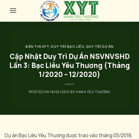
Skip
to
content
BẢN TIN XYT
,
DUY TRÌ BẠC LIÊU
,
DUY TRÌ DỰ ÁN
Cập Nhật Duy Trì Dự Án NSVNVSHD
Lần 3: Bạc Liêu Yêu Thương (Tháng
1/2020 – 12/2020)
POSTED ON
18/02/2021
BY
XANH YÊU THƯƠNG
Dự án Bạc Liêu Yêu Thương được trao vào tháng 05/2018,