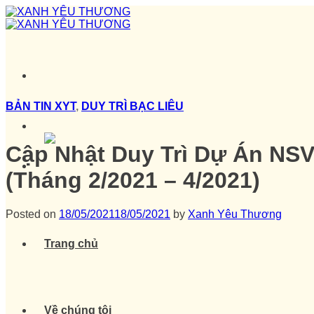
Skip
to
content
BẢN TIN XYT
,
DUY TRÌ BẠC LIÊU
Cập Nhật Duy Trì Dự Án NS
(Tháng 2/2021 – 4/2021)
Posted on
18/05/2021
18/05/2021
by
Xanh Yêu Thương
Trang chủ
Về chúng tôi