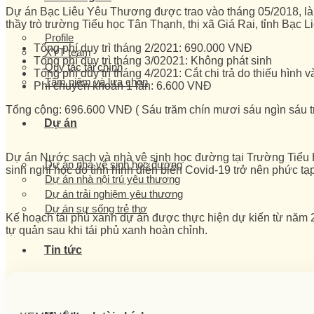
Dự án Bạc Liêu Yêu Thương được trao vào tháng 05/2018, là
thầy trò trường Tiểu học Tân Thạnh, thị xã Giá Rai, tỉnh Bạc 
Profile
Tổng phí duy trì tháng 2/2021: 690.000 VNĐ
XYT team
Tổng phí duy trì tháng 3/02021: Không phát sinh
Quy tắc tài chính
Tổng phí duy trì tháng 4/2021: Cắt chi trả do thiếu hìn
Tâm niệm và lựa chọn
Phí chuyển khoản 1 lần: 6.600 VNĐ
Tổng cộng: 696.600 VNĐ ( Sáu trăm chín mươi sáu ngìn sáu t
Dự án
Dự án Nước sạch và nhà vệ sinh học đường tại Trường Tiểu Họ
Dự án nhà vệ sinh học đường
sinh nghỉ học do tình hình diễn biến Covid-19 trở nên phức tạp
Dự án nhà nội trú yêu thương
Dự án trải nghiệm yêu thương
Dự án sự sống trẻ thơ
Kế hoạch tái phủ xanh dự án được thực hiện dự kiến từ năm 2
tự quản sau khi tái phủ xanh hoàn chỉnh.
Tin tức