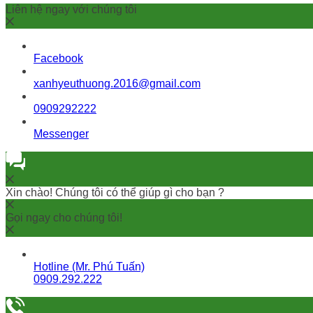
Liên hệ ngay với chúng tôi
Facebook
xanhyeuthuong.2016@gmail.com
0909292222
Messenger
Xin chào! Chúng tôi có thể giúp gì cho bạn ?
Gọi ngay cho chúng tôi!
Hotline (Mr. Phú Tuấn)
0909.292.222