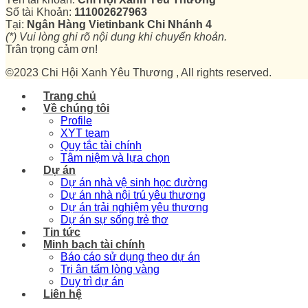
Số tài Khoản:
111002627963
Tại:
Ngân Hàng Vietinbank Chi Nhánh 4
(*) Vui lòng ghi rõ nội dung khi chuyển khoản.
Trân trọng cảm ơn!
©2023 Chi Hội Xanh Yêu Thương , All rights reserved.
Trang chủ
Về chúng tôi
Profile
XYT team
Quy tắc tài chính
Tâm niệm và lựa chọn
Dự án
Dự án nhà vệ sinh học đường
Dự án nhà nội trú yêu thương
Dự án trải nghiệm yêu thương
Dự án sự sống trẻ thơ
Tin tức
Minh bạch tài chính
Báo cáo sử dụng theo dự án
Tri ân tấm lòng vàng
Duy trì dự án
Liên hệ