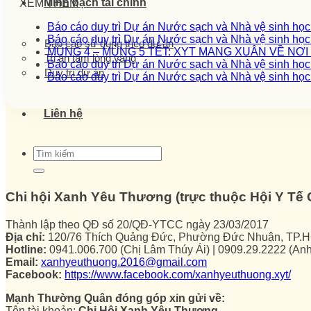
Minh bạch tài chính
XEM THÊM
Báo cáo duy trì Dự án Nước sạch và Nhà vệ sinh họ
Báo cáo duy trì Dự án Nước sạch và Nhà vệ sinh họ
Báo cáo sử dụng theo dự án
MÙNG 4 – MÙNG 5 TẾT: XYT MANG XUÂN VỀ NƠ
Tri ân tấm lòng vàng
Báo cáo duy trì Dự án Nước sạch và Nhà vệ sinh họ
Duy trì dự án
Báo cáo duy trì Dự án Nước sạch và Nhà vệ sinh họ
Liên hệ
Chi hội Xanh Yêu Thương (trực thuộc Hội Y T
Thành lập theo QĐ số 20/QĐ-YTCC ngày 23/03/2017
Địa chỉ:
120/76 Thích Quảng Đức, Phường Đức Nhuận, TP.
Hotline:
0941.006.700 (Chị Lâm Thúy Ái) | 0909.29.2222 (An
Email:
xanhyeuthuong.2016@gmail.com
Facebook:
https://www.facebook.com/xanhyeuthuong.xyt/
Mạnh Thường Quân đóng góp xin gửi về:
Tên tài khoản:
Chi Hội Xanh Yêu Thương