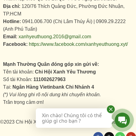
Địa chỉ:
120/76 Thích Quảng Đức, Phường Đức Nhuận,
TP.HCM
Hotline:
0941.006.700 (Chị Lâm Thúy Ái) | 0909.29.2222
(Anh Phú Tuấn)
Email:
xanhyeuthuong.2016@gmail.com
Facebook:
https://www.facebook.com/xanhyeuthuong.xyt/
Mạnh Thường Quân đóng góp xin gửi về:
Tên tài khoản:
Chi Hội Xanh Yêu Thương
Số tài Khoản:
111002627963
Tại:
Ngân Hàng Vietinbank Chi Nhánh 4
(*) Vui lòng ghi rõ nội dung khi chuyển khoản.
Trân trọng cảm ơn!
Xin chào! Chúng tôi có thể
giúp gì cho bạn ?
©2023 Chi Hội Xanh Yêu Thương , All rights reserved.