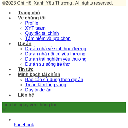
©2023 Chi Hội Xanh Yêu Thương , All rights reserved.
Trang chủ
Về chúng tôi
Profile
XYT team
Quy tắc tài chính
Tâm niệm và lựa chọn
Dự án
Dự án nhà vệ sinh học đường
Dự án nhà nội trú yêu thương
Dự án trải nghiệm yêu thương
Dự án sự sống trẻ thơ
Tin tức
Minh bạch tài chính
Báo cáo sử dụng theo dự án
Tri ân tấm lòng vàng
Duy trì dự án
Liên hệ
Liên hệ ngay với chúng tôi
Facebook