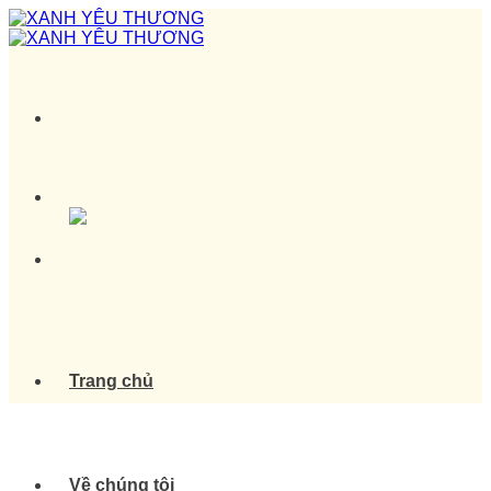
Skip
to
content
Trang chủ
Về chúng tôi