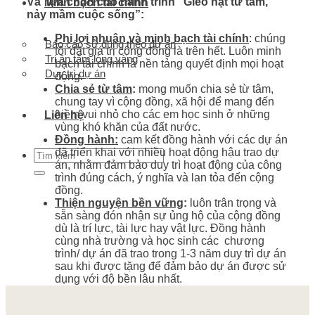
Và lựa chọn cho hành trình “Gieo hạt từ tâm,
Minh bạch tài chính
nảy mầm cuộc sống”:
Phi lợi nhuận
và minh bạch tài chính
: chúng
Báo cáo sử dụng theo dự án
tôi đặt giá trị cộng đồng là trên hết. Luôn minh
Tri ân tấm lòng vàng
bạch tài chính là nền tảng quyết định mọi hoạt
Duy trì dự án
động.
Chia sẻ từ tâm
:
mong muốn chia sẻ từ tâm,
chung tay vì cộng đồng, xã hội để mang đến
niềm vui nhỏ cho các em học sinh ở những
Liên hệ
vùng khó khăn của đất nước.
Đồng hành:
cam kết đồng hành với các dự án
đã triển khai với nhiều hoạt động hậu trao dự
án, nhằm đảm bảo duy trì hoạt động của công
trình đúng cách, ý nghĩa và lan tỏa đến cộng
đồng.
Thiện nguyện bền vững
:
luôn trân trọng và
sẵn sàng đón nhận sự ủng hộ của cộng đồng
dù là trí lực, tài lực hay vật lực. Đồng hành
cùng nhà trường và học sinh các chương
trình/ dự án đã trao trong 1-3 năm duy trì dự án
sau khi được tặng để đảm bảo dự án được sử
dụng với độ bền lâu nhất.