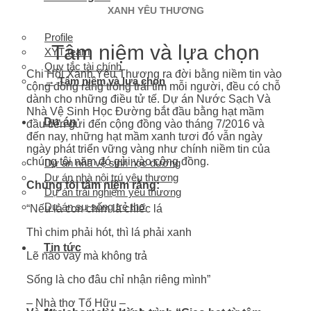
XANH YÊU THƯƠNG
Profile
Tâm niệm và lựa chọn
XYT team
Quy tắc tài chính
Chi Hội Xanh Yêu Thương ra đời bằng niềm tin vào
Tâm niệm và lựa chọn
cộng đồng rằng trong trái tim mỗi người, đều có chỗ
dành cho những điều tử tế. Dự án Nước Sạch Và
Nhà Vệ Sinh Học Đường bắt đầu bằng hạt mầm
Dự án
đầu tiên gửi đến cộng đồng vào tháng 7/2016 và
đến nay, những hạt mầm xanh tươi đó vẫn ngày
ngày phát triển vững vàng như chính niềm tin của
chúng tôi năm đó gửi vào cộng đồng.
Dự án nhà vệ sinh học đường
Dự án nhà nội trú yêu thương
Chúng tôi tâm niệm rằng:
Dự án trải nghiệm yêu thương
Dự án sự sống trẻ thơ
“Nếu là con chim là chiếc lá
Thì chim phải hót, thì lá phải xanh
Tin tức
Lẽ nào vay mà không trả
Sống là cho đâu chỉ nhận riêng mình”
– Nhà thơ Tố Hữu –