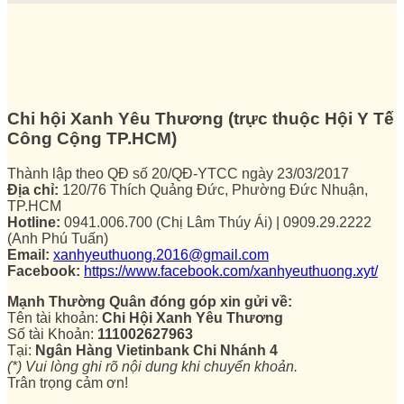
Chi hội Xanh Yêu Thương (trực thuộc Hội Y Tế
Công Cộng TP.HCM)
Thành lập theo QĐ số 20/QĐ-YTCC ngày 23/03/2017
Địa chỉ:
120/76 Thích Quảng Đức, Phường Đức Nhuận,
TP.HCM
Hotline:
0941.006.700 (Chị Lâm Thúy Ái) | 0909.29.2222
(Anh Phú Tuấn)
Email:
xanhyeuthuong.2016@gmail.com
Facebook:
https://www.facebook.com/xanhyeuthuong.xyt/
Mạnh Thường Quân đóng góp xin gửi về:
Tên tài khoản:
Chi Hội Xanh Yêu Thương
Số tài Khoản:
111002627963
Tại:
Ngân Hàng Vietinbank Chi Nhánh 4
(*) Vui lòng ghi rõ nội dung khi chuyển khoản.
Trân trọng cảm ơn!