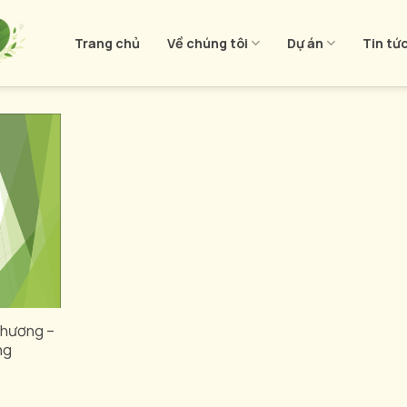
Trang chủ
Về chúng tôi
Dự án
Tin tứ
Thương –
ng