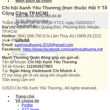
Minh bạch tài chính
Chi hội Xanh Yêu Thương (trực thuộc Hội Y Tế
Công Cộng TP.HCM)
Báo cáo sử dụng theo dự án
Tri ân tấm lòng vàng
Thành lập theo QĐ số 20/QĐ-YTCC ngày 23/03/2017
Duy trì dự án
Địa chỉ:
120/76 Thích Quảng Đức, Phường Đức Nhuận,
TP.HCM
Hotline:
0941.006.700 (Chị Lâm Thúy Ái) | 0909.29.2222
Liên hệ
(Anh Phú Tuấn)
Email:
xanhyeuthuong.2016@gmail.com
Facebook:
https://www.facebook.com/xanhyeuthuong.xyt/
Mạnh Thường Quân đóng góp xin gửi về:
Tên tài khoản:
Chi Hội Xanh Yêu Thương
Số tài Khoản:
111002627963
Tại:
Ngân Hàng Vietinbank Chi Nhánh 4
(*) Vui lòng ghi rõ nội dung khi chuyển khoản.
Trân trọng cảm ơn!
©2023 Chi Hội Xanh Yêu Thương , All rights reserved.
Trang chủ
Về chúng tôi
Profile
XYT team