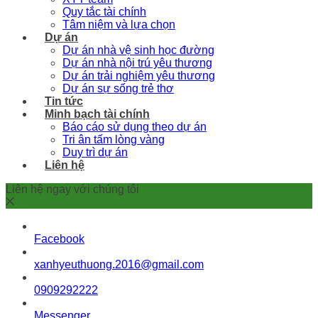
Quy tắc tài chính
Tâm niệm và lựa chọn
Dự án
Dự án nhà vệ sinh học đường
Dự án nhà nội trú yêu thương
Dự án trải nghiệm yêu thương
Dự án sự sống trẻ thơ
Tin tức
Minh bạch tài chính
Báo cáo sử dụng theo dự án
Tri ân tấm lòng vàng
Duy trì dự án
Liên hệ
Liên hệ ngay với chúng tôi
Facebook
xanhyeuthuong.2016@gmail.com
0909292222
Messenger