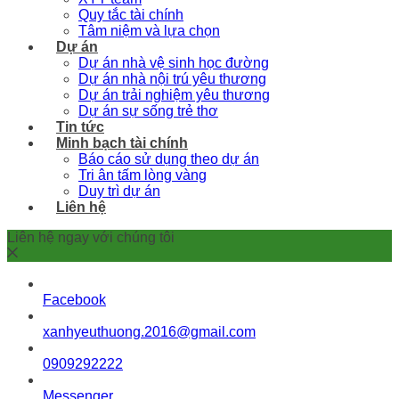
Quy tắc tài chính
Tâm niệm và lựa chọn
Dự án
Dự án nhà vệ sinh học đường
Dự án nhà nội trú yêu thương
Dự án trải nghiệm yêu thương
Dự án sự sống trẻ thơ
Tin tức
Minh bạch tài chính
Báo cáo sử dụng theo dự án
Tri ân tấm lòng vàng
Duy trì dự án
Liên hệ
Liên hệ ngay với chúng tôi
Facebook
xanhyeuthuong.2016@gmail.com
0909292222
Messenger