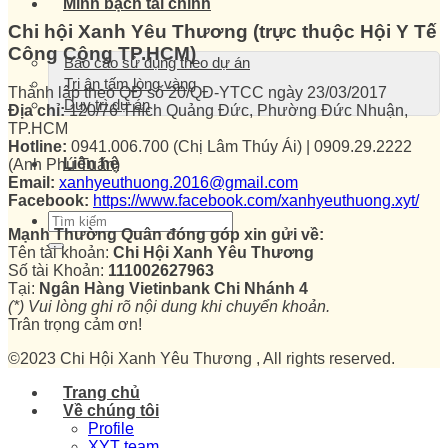
Minh bạch tài chính
Chi hội Xanh Yêu Thương (trực thuộc Hội Y Tế
Công Cộng TP.HCM)
Báo cáo sử dụng theo dự án
Tri ân tấm lòng vàng
Thành lập theo QĐ số 20/QĐ-YTCC ngày 23/03/2017
Duy trì dự án
Địa chỉ:
120/76 Thích Quảng Đức, Phường Đức Nhuận,
TP.HCM
Hotline:
0941.006.700 (Chị Lâm Thúy Ái) | 0909.29.2222
Liên hệ
(Anh Phú Tuấn)
Email:
xanhyeuthuong.2016@gmail.com
Facebook:
https://www.facebook.com/xanhyeuthuong.xyt/
Mạnh Thường Quân đóng góp xin gửi về:
Tên tài khoản:
Chi Hội Xanh Yêu Thương
Số tài Khoản:
111002627963
Tại:
Ngân Hàng Vietinbank Chi Nhánh 4
(*) Vui lòng ghi rõ nội dung khi chuyển khoản.
Trân trọng cảm ơn!
©2023 Chi Hội Xanh Yêu Thương , All rights reserved.
Trang chủ
Về chúng tôi
Profile
XYT team