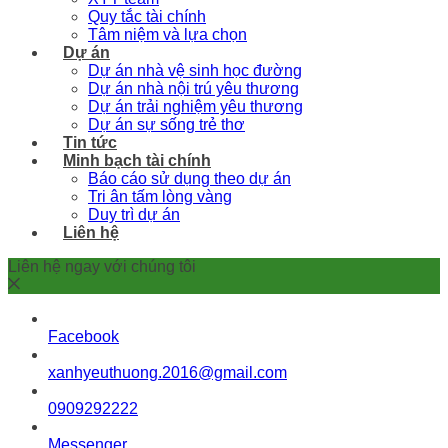
Quy tắc tài chính
Tâm niệm và lựa chọn
Dự án
Dự án nhà vệ sinh học đường
Dự án nhà nội trú yêu thương
Dự án trải nghiệm yêu thương
Dự án sự sống trẻ thơ
Tin tức
Minh bạch tài chính
Báo cáo sử dụng theo dự án
Tri ân tấm lòng vàng
Duy trì dự án
Liên hệ
Liên hệ ngay với chúng tôi
Facebook
xanhyeuthuong.2016@gmail.com
0909292222
Messenger