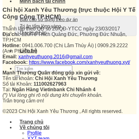
Minh bạch tài chính
Chi hội Xanh Yêu Thương (trực thuộc Hội Y Tế
Công Cộng TP.HCM)
Báo cáo sử dụng theo dự án
Tri ân tấm lòng vàng
Thành lập theo QĐ số 20/QĐ-YTCC ngày 23/03/2017
Duy trì dự án
Địa chỉ:
120/76 Thích Quảng Đức, Phường Đức Nhuận,
TP.HCM
Hotline:
0941.006.700 (Chị Lâm Thúy Ái) | 0909.29.2222
Liên hệ
(Anh Phú Tuấn)
Email:
xanhyeuthuong.2016@gmail.com
Facebook:
https://www.facebook.com/xanhyeuthuong.xyt/
Mạnh Thường Quân đóng góp xin gửi về:
Tên tài khoản:
Chi Hội Xanh Yêu Thương
Số tài Khoản:
111002627963
Tại:
Ngân Hàng Vietinbank Chi Nhánh 4
(*) Vui lòng ghi rõ nội dung khi chuyển khoản.
Trân trọng cảm ơn!
©2023 Chi Hội Xanh Yêu Thương , All rights reserved.
Trang chủ
Về chúng tôi
Profile
XYT team