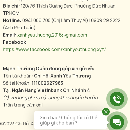
Địa chỉ:
120/76 Thích Quảng Đức, Phường Đức Nhuận,
TP.HCM
Hotline:
0941.006.700 (Chị Lâm Thúy Ái) | 0909.29.2222
(Anh Phú Tuấn)
Email:
xanhyeuthuong.2016@gmail.com
Facebook:
https://www.facebook.com/xanhyeuthuong.xyt/
Mạnh Thường Quân đóng góp xin gửi về:
Tên tài khoản:
Chi Hội Xanh Yêu Thương
Số tài Khoản:
111002627963
Tại:
Ngân Hàng Vietinbank Chi Nhánh 4
(*) Vui lòng ghi rõ nội dung khi chuyển khoản.
Trân trọng cảm ơn!
Xin chào! Chúng tôi có thể
giúp gì cho bạn ?
©2023 Chi Hội Xanh Yêu Thương , All rights reserved.