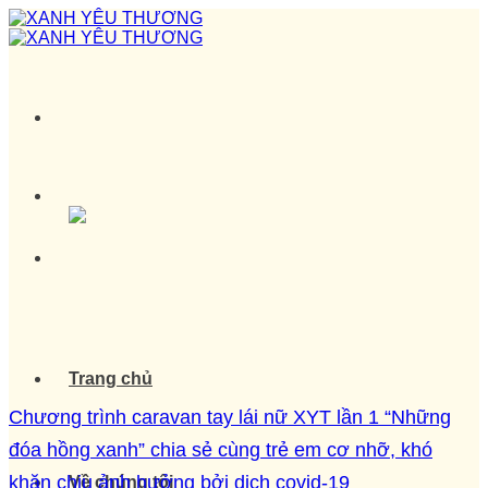
Skip
to
content
Trang chủ
Chương trình caravan tay lái nữ XYT lần 1 “Những
đóa hồng xanh” chia sẻ cùng trẻ em cơ nhỡ, khó
khăn chịu ảnh hưởng bởi dịch covid-19
Về chúng tôi