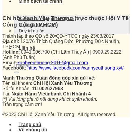
Minh bạch tài chính
Chi hội Xanh Yêu Thương (trực thuộc Hội Y Tế
Báo cáo sử dụng theo dự án
Công Cộng TP.HCM)
Tri ân tấm lòng vàng
Duy trì dự án
Thành lập theo QĐ số 20/QĐ-YTCC ngày 23/03/2017
Địa chỉ:
120/76 Thích Quảng Đức, Phường Đức Nhuận,
TP.HCM
Liên hệ
Hotline:
0941.006.700 (Chị Lâm Thúy Ái) | 0909.29.2222
(Anh Phú Tuấn)
Email:
xanhyeuthuong.2016@gmail.com
Facebook:
https://www.facebook.com/xanhyeuthuong.xyt/
Mạnh Thường Quân đóng góp xin gửi về:
Tên tài khoản:
Chi Hội Xanh Yêu Thương
Số tài Khoản:
111002627963
Tại:
Ngân Hàng Vietinbank Chi Nhánh 4
(*) Vui lòng ghi rõ nội dung khi chuyển khoản.
Trân trọng cảm ơn!
©2023 Chi Hội Xanh Yêu Thương , All rights reserved.
Trang chủ
Về chúng tôi