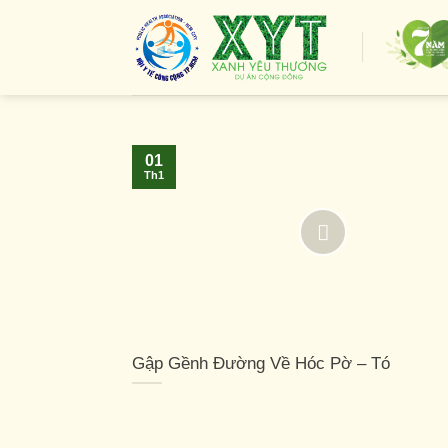
Skip
to
content
01
Th1
Gập Gềnh Đường Về Hóc Pờ – Tó