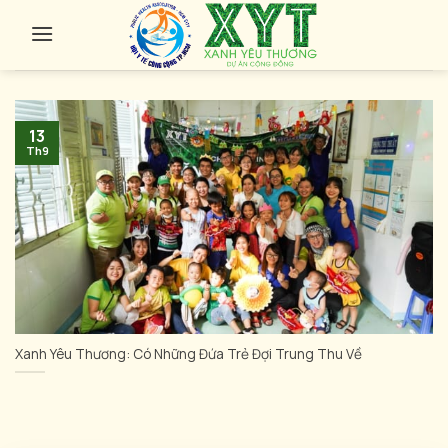
Skip
to
content
13
Th9
Xanh Yêu Thương: Có Những Đứa Trẻ Đợi Trung Thu Về