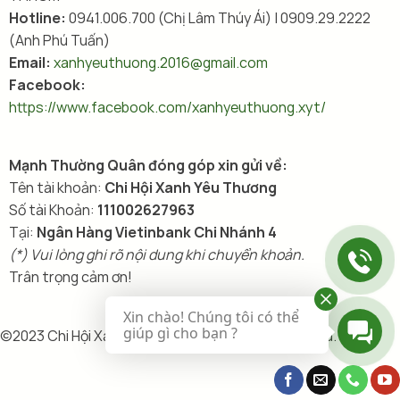
Hotline:
0941.006.700 (Chị Lâm Thúy Ái) | 0909.29.2222
(Anh Phú Tuấn)
Email:
xanhyeuthuong.2016@gmail.com
Facebook:
https://www.facebook.com/xanhyeuthuong.xyt/
Mạnh Thường Quân đóng góp xin gửi về:
Tên tài khoản:
Chi Hội Xanh Yêu Thương
Số tài Khoản:
111002627963
Tại:
Ngân Hàng Vietinbank Chi Nhánh 4
(*) Vui lòng ghi rõ nội dung khi chuyển khoản.
Trân trọng cảm ơn!
Xin chào! Chúng tôi có thể
giúp gì cho bạn ?
©2023 Chi Hội Xanh Yêu Thương , All rights reserved.