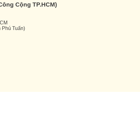
ế Công Cộng TP.HCM)
HCM
h Phú Tuấn)