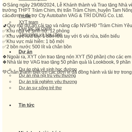
🌻Sáng ngày 29/08/2024, Lễ Khánh thành và Trao tặng Nhà vệ
trường THPT Tràm Chim, thị trấn Tràm Chim, huyện Tam Nông,
các đơn vị tài trợ Cty Autobahn VAG & TRÍ DŨNG Co. Ltd.
Profile
XYT team
🚽Quy mô dự án cải tạo và nâng cấp NVSHĐ “Tràm Chim Yê
Quy tắc tài chính
­✅Khu nhà vệ sinh nữ: 12 phòng
Tâm niệm và lựa chọn
­✅Khu vực rửa tay: 1 bồn rửa tay với 6 vòi rửa, biển biểu
­✅Khu vực mái hiên: 1 bộ mới
­✅2 bồn nước 500 lít và chân bồn
Dự án
🍀Ngoài ra, XYT còn trao tặng nón XYT (50 phần) cho các em H
🍀Nhà tài trợ VAG trao tặng 50 phần quà là Lookbook, 9 phần 
Dự án nhà vệ sinh học đường
💚Chân thành biết ơn các đơn vị đã đồng hành và tài trợ tron
Dự án nhà nội trú yêu thương
Dự án trải nghiệm yêu thương
Dự án sự sống trẻ thơ
Tin tức