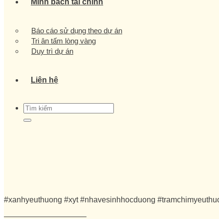
Minh bạch tài chính
Báo cáo sử dụng theo dự án
Tri ân tấm lòng vàng
Duy trì dự án
Liên hệ
#xanhyeuthuong #xyt #nhavesinhhocduong #tramchimyeuth
——————————–