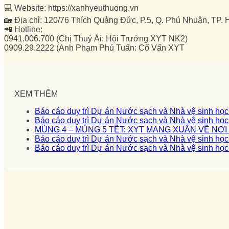
💻 Website: https://xanhyeuthuong.vn
🏡 Địa chỉ: 120/76 Thích Quảng Đức, P.5, Q. Phú Nhuận, TP. 
📲 Hotline:
0941.006.700 (Chị Thuý Ái: Hội Trưởng XYT NK2)
0909.29.2222 (Anh Phạm Phú Tuấn: Cố Vấn XYT
XEM THÊM
Báo cáo duy trì Dự án Nước sạch và Nhà vệ sinh họ
Báo cáo duy trì Dự án Nước sạch và Nhà vệ sinh họ
MÙNG 4 – MÙNG 5 TẾT: XYT MANG XUÂN VỀ NƠ
Báo cáo duy trì Dự án Nước sạch và Nhà vệ sinh họ
Báo cáo duy trì Dự án Nước sạch và Nhà vệ sinh họ