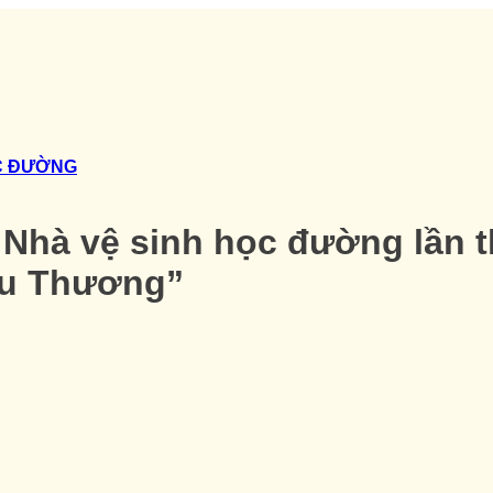
C ĐƯỜNG
 Nhà vệ sinh học đường lần th
êu Thương”