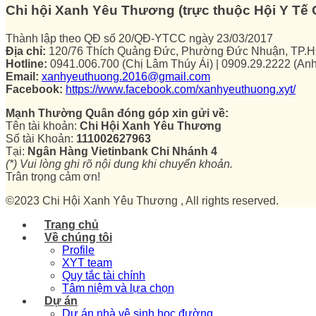
Chi hội Xanh Yêu Thương (trực thuộc Hội Y T
Thành lập theo QĐ số 20/QĐ-YTCC ngày 23/03/2017
Địa chỉ:
120/76 Thích Quảng Đức, Phường Đức Nhuận, TP.
Hotline:
0941.006.700 (Chị Lâm Thúy Ái) | 0909.29.2222 (An
Email:
xanhyeuthuong.2016@gmail.com
Facebook:
https://www.facebook.com/xanhyeuthuong.xyt/
Mạnh Thường Quân đóng góp xin gửi về:
Tên tài khoản:
Chi Hội Xanh Yêu Thương
Số tài Khoản:
111002627963
Tại:
Ngân Hàng Vietinbank Chi Nhánh 4
(*) Vui lòng ghi rõ nội dung khi chuyển khoản.
Trân trọng cảm ơn!
©2023 Chi Hội Xanh Yêu Thương , All rights reserved.
Trang chủ
Về chúng tôi
Profile
XYT team
Quy tắc tài chính
Tâm niệm và lựa chọn
Dự án
Dự án nhà vệ sinh học đường