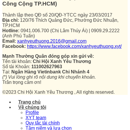
Công Cộng TP.HCM)
Thành lập theo QĐ số 20/QĐ-YTCC ngày 23/03/2017
Địa chỉ:
120/76 Thích Quảng Đức, Phường Đức Nhuận,
TP.HCM
Hotline:
0941.006.700 (Chị Lâm Thúy Ái) | 0909.29.2222
(Anh Phú Tuấn)
Email:
xanhyeuthuong.2016@gmail.com
Facebook:
https://www.facebook.com/xanhyeuthuong.xyt/
Mạnh Thường Quân đóng góp xin gửi về:
Tên tài khoản:
Chi Hội Xanh Yêu Thương
Số tài Khoản:
111002627963
Tại:
Ngân Hàng Vietinbank Chi Nhánh 4
(*) Vui lòng ghi rõ nội dung khi chuyển khoản.
Trân trọng cảm ơn!
©2023 Chi Hội Xanh Yêu Thương , All rights reserved.
Trang chủ
Về chúng tôi
Profile
XYT team
Quy tắc tài chính
Tâm niệm và lựa chọn