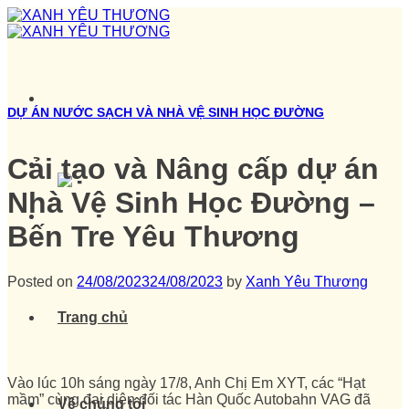
Skip
to
content
DỰ ÁN NƯỚC SẠCH VÀ NHÀ VỆ SINH HỌC ĐƯỜNG
Cải tạo và Nâng cấp dự án
Nhà Vệ Sinh Học Đường –
Bến Tre Yêu Thương
Posted on
24/08/2023
24/08/2023
by
Xanh Yêu Thương
Trang chủ
Vào lúc 10h sáng ngày 17/8, Anh Chị Em XYT, các “Hạt
mầm” cùng đại diện đối tác Hàn Quốc Autobahn VAG đã
Về chúng tôi