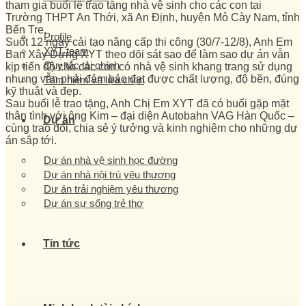
tham gia buổi lễ trao tặng nhà vệ sinh cho các con tại
Trường THPT An Thới, xã An Định, huyện Mỏ Cày Nam, tỉnh
Bến Tre.
Profile
Suốt 12 ngày cải tạo nâng cấp thi công (30/7-12/8), Anh Em
XYT team
Ban Xây Dựng XYT theo dõi sát sao để làm sao dự án vẫn
Quy tắc tài chính
kịp tiến độ cho các con có nhà vệ sinh khang trang sử dụng
nhưng vẫn phải đảm bảo đạt được chất lượng, độ bền, đúng
Tâm niệm và lựa chọn
kỹ thuật và đẹp.
Sau buổi lễ trao tặng, Anh Chị Em XYT đã có buổi gặp mặt
thân tình với ông Kim – đại diện Autobahn VAG Hàn Quốc –
Dự án
cùng trao đổi, chia sẻ ý tưởng và kinh nghiệm cho những dự
án sắp tới.
Dự án nhà vệ sinh học đường
Dự án nhà nội trú yêu thương
Dự án trải nghiệm yêu thương
Dự án sự sống trẻ thơ
Tin tức