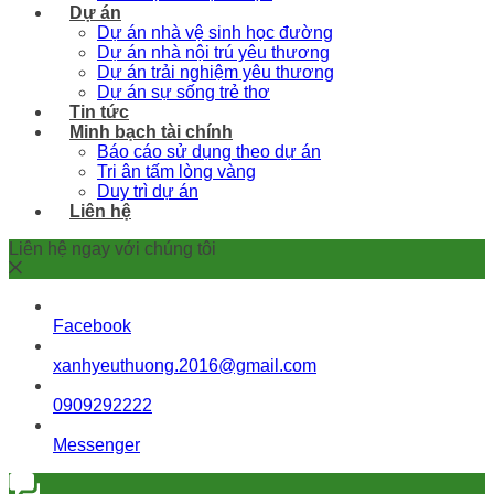
Dự án
Dự án nhà vệ sinh học đường
Dự án nhà nội trú yêu thương
Dự án trải nghiệm yêu thương
Dự án sự sống trẻ thơ
Tin tức
Minh bạch tài chính
Báo cáo sử dụng theo dự án
Tri ân tấm lòng vàng
Duy trì dự án
Liên hệ
Liên hệ ngay với chúng tôi
Facebook
xanhyeuthuong.2016@gmail.com
0909292222
Messenger