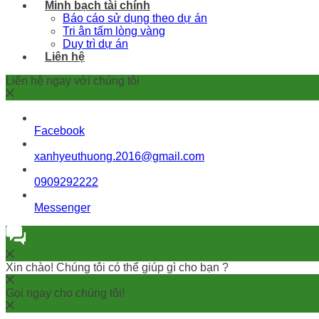
Minh bạch tài chính
Báo cáo sử dụng theo dự án
Tri ân tấm lòng vàng
Duy trì dự án
Liên hệ
Liên hệ ngay với chúng tôi
Facebook
xanhyeuthuong.2016@gmail.com
0909292222
Messenger
Xin chào! Chúng tôi có thể giúp gì cho bạn ?
Gọi ngay cho chúng tôi!