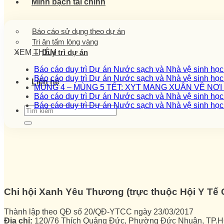
Minh bạch tài chính
Báo cáo sử dụng theo dự án
Tri ân tấm lòng vàng
Duy trì dự án
XEM THÊM
Báo cáo duy trì Dự án Nước sạch và Nhà vệ sinh họ
Báo cáo duy trì Dự án Nước sạch và Nhà vệ sinh họ
Liên hệ
MÙNG 4 – MÙNG 5 TẾT: XYT MANG XUÂN VỀ NƠ
Báo cáo duy trì Dự án Nước sạch và Nhà vệ sinh họ
Báo cáo duy trì Dự án Nước sạch và Nhà vệ sinh họ
Chi hội Xanh Yêu Thương (trực thuộc Hội Y T
Thành lập theo QĐ số 20/QĐ-YTCC ngày 23/03/2017
Địa chỉ:
120/76 Thích Quảng Đức, Phường Đức Nhuận, TP.