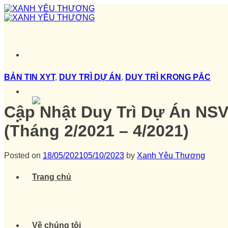
Skip
to
content
BẢN TIN XYT
,
DUY TRÌ DỰ ÁN
,
DUY TRÌ KRONG PẮC
Cập Nhật Duy Trì Dự Án NS
(Tháng 2/2021 – 4/2021)
Posted on
18/05/2021
05/10/2023
by
Xanh Yêu Thương
Trang chủ
Về chúng tôi