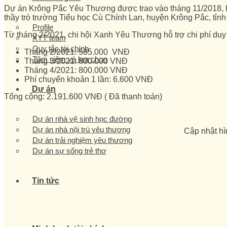
Dự án Krông Pắc Yêu Thương được trao vào tháng 11/2018, l
thầy trò trường Tiểu học Cù Chính Lan, huyện Krông Pắc, tỉnh
Profile
Từ tháng 2/2021, chi hội Xanh Yêu Thương hỗ trợ chi phí duy t
XYT team
Quy tắc tài chính
Tháng 2/2021: 585.000 VNĐ
Tâm niệm và lựa chọn
Tháng 3/2021: 800.000 VNĐ
Tháng 4/2021: 800.000 VNĐ
Phí chuyển khoản 1 lần: 6.600 VNĐ
Dự án
Tổng cộng: 2.191.600 VNĐ ( Đã thanh toán)
Dự án nhà vệ sinh học đường
Dự án nhà nội trú yêu thương
Cập nhật hì
Dự án trải nghiệm yêu thương
Dự án sự sống trẻ thơ
Tin tức