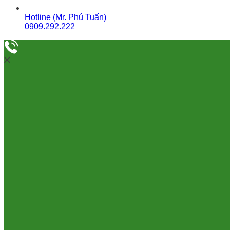
Hotline (Mr. Phú Tuấn)
0909.292.222