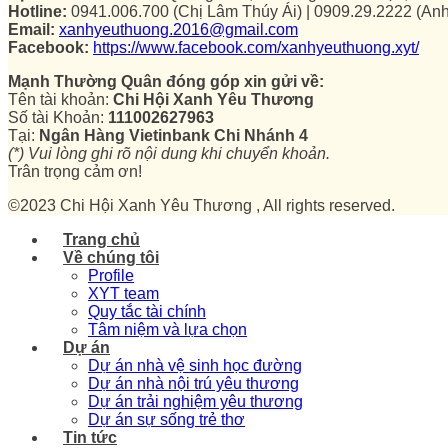
Hotline:
0941.006.700 (Chị Lâm Thúy Ái) | 0909.29.2222 (An
Email:
xanhyeuthuong.2016@gmail.com
Facebook:
https://www.facebook.com/xanhyeuthuong.xyt/
Mạnh Thường Quân đóng góp xin gửi về:
Tên tài khoản:
Chi Hội Xanh Yêu Thương
Số tài Khoản:
111002627963
Tại:
Ngân Hàng Vietinbank Chi Nhánh 4
(*) Vui lòng ghi rõ nội dung khi chuyển khoản.
Trân trọng cảm ơn!
©2023 Chi Hội Xanh Yêu Thương , All rights reserved.
Trang chủ
Về chúng tôi
Profile
XYT team
Quy tắc tài chính
Tâm niệm và lựa chọn
Dự án
Dự án nhà vệ sinh học đường
Dự án nhà nội trú yêu thương
Dự án trải nghiệm yêu thương
Dự án sự sống trẻ thơ
Tin tức