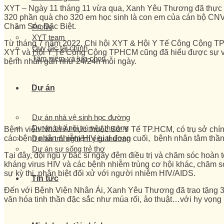
XYT – Ngày 11 tháng 11 vừa qua, Xanh Yêu Thương đã thực h
320 phần quà cho 320 em học sinh là con em của cán bộ CNV 
Chăm Sóc Đặc Biệt.
Profile
XYT team
Từ tháng 7 năm 2022, Chi hội XYT & Hội Y Tế Công Cộng TPHC
Quy tắc tài chính
XYT và Hội Y Tế Công Cộng TPHCM cũng đã hiểu được sự vất 
Tâm niệm và lựa chọn
bệnh nhân gần như 24/24h mỗi ngày.
Dự án
Dự án nhà vệ sinh học đường
Dự án nhà nội trú yêu thương
Bệnh viện Nhân Ái trực thuộc Sở Y Tế TP.HCM, có trụ sở chính
Dự án trải nghiệm yêu thương
các bệnh nhân nhiễm HIV giai đoạn cuối, bệnh nhân tâm th
Dự án sự sống trẻ thơ
Tại đây, đội ngũ y bác sĩ ngày đêm điều trị và chăm sóc hoàn 
kháng virus HIV và các bệnh nhiễm trùng cơ hội khác, chăm só
sự kỳ thị, phân biệt đối xử với người nhiễm HIV/AIDS.
Tin tức
Đến với Bệnh Viện Nhân Ái, Xanh Yêu Thương đã trao tặng 3
văn hóa tinh thần đặc sắc như múa rối, ảo thuật…với hy vọng