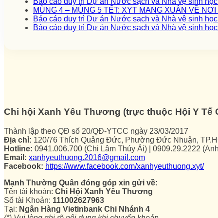
Báo cáo duy trì Dự án Nước sạch và Nhà vệ sinh họ
MÙNG 4 – MÙNG 5 TẾT: XYT MANG XUÂN VỀ NƠ
Báo cáo duy trì Dự án Nước sạch và Nhà vệ sinh họ
Báo cáo duy trì Dự án Nước sạch và Nhà vệ sinh họ
Chi hội Xanh Yêu Thương (trực thuộc Hội Y T
Thành lập theo QĐ số 20/QĐ-YTCC ngày 23/03/2017
Địa chỉ:
120/76 Thích Quảng Đức, Phường Đức Nhuận, TP.
Hotline:
0941.006.700 (Chị Lâm Thúy Ái) | 0909.29.2222 (An
Email:
xanhyeuthuong.2016@gmail.com
Facebook:
https://www.facebook.com/xanhyeuthuong.xyt/
Mạnh Thường Quân đóng góp xin gửi về:
Tên tài khoản:
Chi Hội Xanh Yêu Thương
Số tài Khoản:
111002627963
Tại:
Ngân Hàng Vietinbank Chi Nhánh 4
(*) Vui lòng ghi rõ nội dung khi chuyển khoản.