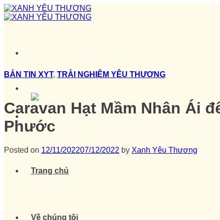
Skip
to
content
BẢN TIN XYT
,
TRẢI NGHIỆM YÊU THƯƠNG
Caravan Hạt Mầm Nhân Ái đế
Phước
Posted on
12/11/2022
07/12/2022
by
Xanh Yêu Thương
Trang chủ
Về chúng tôi