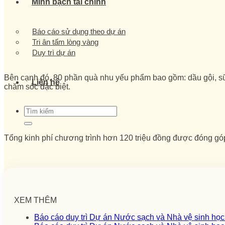
Minh bạch tài chính
Báo cáo sử dụng theo dự án
Tri ân tấm lòng vàng
Duy trì dự án
Bên cạnh đó, 80 phần quà nhu yếu phẩm bao gồm: dầu gội, s
Liên hệ
chăm sóc đặc biệt.
Tổng kinh phí chương trình hơn 120 triệu đồng được đóng gó
XEM THÊM
Báo cáo duy trì Dự án Nước sạch và Nhà vệ sinh họ