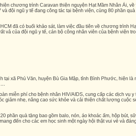
iện chương trình Caravan thiện nguyện Hạt Mầm Nhân Ái, về v
và đội ngũ y tế đang công tác tại bệnh viện, cùng 80 phần qu
M đã có buổi khảo sát, làm việc đầu tiên về chương trình Hạt
vả của đội ngũ y tế, cán bộ công nhân viên của bệnh viện tr
 tại xã Phú Văn, huyện Bù Gia Mập, tỉnh Bình Phước, hiện là n
ần…
toàn miễn phí cho bệnh nhân HIV/AIDS, cung cấp các dịch vụ y t
c giảm nhẹ, nâng cao sức khỏe và cải thiện chất lượng cuộc số
20 phần quà tặng bao gồm balo, nón, áo khoác ấm, hộp bút, 
 mang đến cho các em học sinh một ngày hội thật vui vẻ và đán