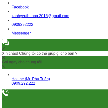
Facebook
xanhyeuthuong.2016@gmail.com
0909292222
Messenger
Xin chào! Chúng tôi có thể giúp gì cho bạn ?
Gọi ngay cho chúng tôi!
Hotline (Mr. Phú Tuấn)
0909.292.222