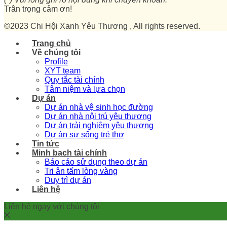
Trân trọng cảm ơn!
©2023 Chi Hội Xanh Yêu Thương , All rights reserved.
Trang chủ
Về chúng tôi
Profile
XYT team
Quy tắc tài chính
Tâm niệm và lựa chọn
Dự án
Dự án nhà vệ sinh học đường
Dự án nhà nội trú yêu thương
Dự án trải nghiệm yêu thương
Dự án sự sống trẻ thơ
Tin tức
Minh bạch tài chính
Báo cáo sử dụng theo dự án
Tri ân tấm lòng vàng
Duy trì dự án
Liên hệ
Liên hệ ngay với chúng tôi