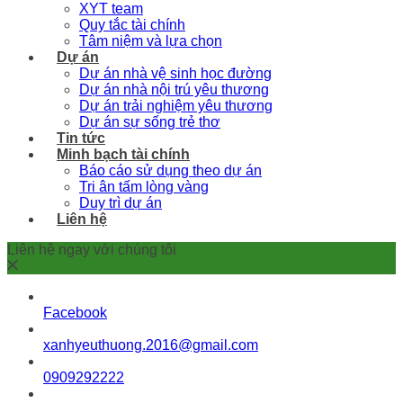
XYT team
Quy tắc tài chính
Tâm niệm và lựa chọn
Dự án
Dự án nhà vệ sinh học đường
Dự án nhà nội trú yêu thương
Dự án trải nghiệm yêu thương
Dự án sự sống trẻ thơ
Tin tức
Minh bạch tài chính
Báo cáo sử dụng theo dự án
Tri ân tấm lòng vàng
Duy trì dự án
Liên hệ
Liên hệ ngay với chúng tôi
Facebook
xanhyeuthuong.2016@gmail.com
0909292222