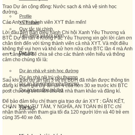
Trao Dự án cộng đồng: Nước sạch & nhà vệ sinh học
đường.
Profile
Các Anh Chị thành viên XYT thân mến!
XYT team
Quy tắc tài chính
Lời đầu tiên Ban điều hành Chi hội Xanh Yêu Thương và
Tâm niệm và lựa chọn
BTC Dự án lần 4 Krông Pắc Yêu Thương xin gởi lời cám ơn
chân tình đến với từng thành viên cả nhà XYT. Và một điều
không thể vui hơn và khó xử hơn nữa cho BTC lần 4 mà Anh
Dự án
em căng não để chia sẻ cho các thành viên hiểu và thông
cảm cho chúng tôi là:
Dự án nhà vệ sinh học đường
Dự án nhà nội trú yêu thương
Sau khi trao dự án lần 3 về thì BĐH đã nhận được thông tin
Dự án trải nghiệm yêu thương
đăng kí tham gia Dự án lần 4 của hơn 30 xe trước khi BTC
Dự án sự sống trẻ thơ
post chương trình lên cho cả nhà tham khảo và đăng kí.
Để bảo đảm tiêu chí tham gia trao dự án XYT : GẮN KẾT,
CHÂN TÌNH, TỪ TÂM, Ý NGHĨA, AN TOÀN thì BTC chỉ
Tin tức
nhận thành viên tham gia tối đa 120 người lớn và 40 trẻ em
cùng 35-40 xe ôtô.