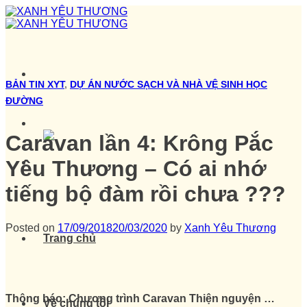
Skip
to
content
BẢN TIN XYT
,
DỰ ÁN NƯỚC SẠCH VÀ NHÀ VỆ SINH HỌC
ĐƯỜNG
Caravan lần 4: Krông Pắc
Yêu Thương – Có ai nhớ
tiếng bộ đàm rồi chưa ???
Posted on
17/09/2018
20/03/2020
by
Xanh Yêu Thương
Trang chủ
Thông báo: Chương trình Caravan Thiện nguyện …
Về chúng tôi