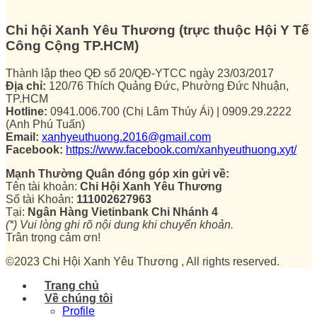
Chi hội Xanh Yêu Thương (trực thuộc Hội Y Tế
Công Cộng TP.HCM)
Thành lập theo QĐ số 20/QĐ-YTCC ngày 23/03/2017
Địa chỉ:
120/76 Thích Quảng Đức, Phường Đức Nhuận,
TP.HCM
Hotline:
0941.006.700 (Chị Lâm Thúy Ái) | 0909.29.2222
(Anh Phú Tuấn)
Email:
xanhyeuthuong.2016@gmail.com
Facebook:
https://www.facebook.com/xanhyeuthuong.xyt/
Mạnh Thường Quân đóng góp xin gửi về:
Tên tài khoản:
Chi Hội Xanh Yêu Thương
Số tài Khoản:
111002627963
Tại:
Ngân Hàng Vietinbank Chi Nhánh 4
(*) Vui lòng ghi rõ nội dung khi chuyển khoản.
Trân trọng cảm ơn!
©2023 Chi Hội Xanh Yêu Thương , All rights reserved.
Trang chủ
Về chúng tôi
Profile