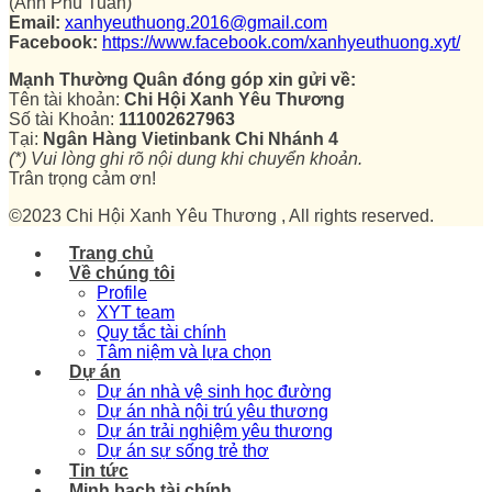
(Anh Phú Tuấn)
Email:
xanhyeuthuong.2016@gmail.com
Facebook:
https://www.facebook.com/xanhyeuthuong.xyt/
Mạnh Thường Quân đóng góp xin gửi về:
Tên tài khoản:
Chi Hội Xanh Yêu Thương
Số tài Khoản:
111002627963
Tại:
Ngân Hàng Vietinbank Chi Nhánh 4
(*) Vui lòng ghi rõ nội dung khi chuyển khoản.
Trân trọng cảm ơn!
©2023 Chi Hội Xanh Yêu Thương , All rights reserved.
Trang chủ
Về chúng tôi
Profile
XYT team
Quy tắc tài chính
Tâm niệm và lựa chọn
Dự án
Dự án nhà vệ sinh học đường
Dự án nhà nội trú yêu thương
Dự án trải nghiệm yêu thương
Dự án sự sống trẻ thơ
Tin tức
Minh bạch tài chính