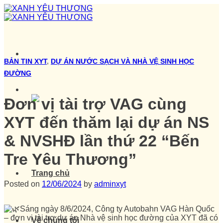
Skip
to
content
BẢN TIN XYT
,
DỰ ÁN NƯỚC SẠCH VÀ NHÀ VỆ SINH HỌC
ĐƯỜNG
Đơn vị tài trợ VAG cùng
XYT đến thăm lại dự án NS
& NVSHĐ lần thứ 22 “Bến
Tre Yêu Thương”
Trang chủ
Posted on
12/06/2024
by
adminxyt
Sáng ngày 8/6/2024, Công ty Autobahn VAG Hàn Quốc
– đơn vị tài trợ dự án Nhà vệ sinh học đường của XYT đã có
Về chúng tôi