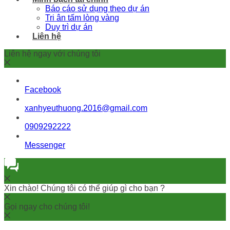
Báo cáo sử dụng theo dự án
Tri ân tấm lòng vàng
Duy trì dự án
Liên hệ
Liên hệ ngay với chúng tôi
Facebook
xanhyeuthuong.2016@gmail.com
0909292222
Messenger
Xin chào! Chúng tôi có thể giúp gì cho bạn ?
Gọi ngay cho chúng tôi!