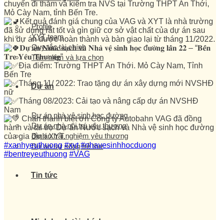
chuyến đi thăm và kiểm tra NVS tại Trường THPT An Thới,
Mỏ Cày Nam, tỉnh Bến Tre.
Kết quả đánh giá chung của VAG và XYT là nhà trường
Profile
đã sử dụng rất tốt và gìn giữ cơ sở vật chất của dự án sau
XYT team
khi dự án được hoàn thành và bàn giao lại từ tháng 11/2022.
Quy tắc tài chính
𝐃𝐮̛̣ 𝐚́𝐧 𝐍𝐮̛𝐨̛́𝐜 𝐬𝐚̣𝐜𝐡 𝐯𝐚̀ 𝐍𝐡𝐚̀ 𝐯𝐞̣̂ 𝐬𝐢𝐧𝐡 𝐡𝐨̣𝐜 đ𝐮̛𝐨̛̀𝐧𝐠 𝐥𝐚̂̀𝐧 𝟐𝟐 – “𝐁𝐞̂́𝐧
𝐓𝐫𝐞 𝐘𝐞̂𝐮 𝐓𝐡𝐮̛𝐨̛𝐧𝐠”
Tâm niệm và lựa chọn
Địa điểm: Trường THPT An Thới. Mỏ Cày Nam, Tỉnh
Bến Tre
Tháng 11/ 2022: Trao tặng dự án xây dựng mới NVSHĐ
Dự án
nữ
Tháng 08/2023: Cải tạo và nâng cấp dự án NVSHĐ
Nam
Dự án nhà vệ sinh học đường
Chân thành biết ơn Công ty Autobahn VAG đã đồng
Dự án nhà nội trú yêu thương
hành và tài trợ Dự án Nước sạch và Nhà vệ sinh học đường
Dự án trải nghiệm yêu thương
của gia đình XYT.
#xanhyeuthuong
#xyt
#nhavesinhhocduong
Dự án sự sống trẻ thơ
#bentreyeuthuong
#VAG
Tin tức