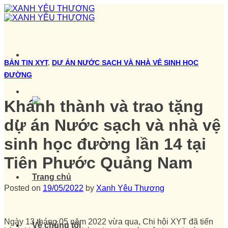
Skip
to
content
BẢN TIN XYT
,
DỰ ÁN NƯỚC SẠCH VÀ NHÀ VỆ SINH HỌC
ĐƯỜNG
Khánh thành và trao tặng
dự án Nước sạch và nhà vệ
sinh học đường lần 14 tại
Tiên Phước Quảng Nam
Trang chủ
Posted on
19/05/2022
by
Xanh Yêu Thương
Ngày 13 tháng 05 năm 2022 vừa qua, Chi hội XYT đã tiến
Về chúng tôi