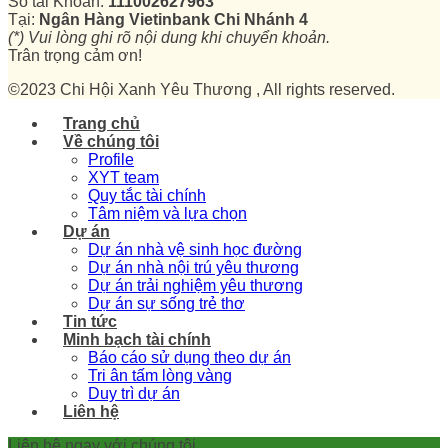
Số tài Khoản:
111002627963
Tại:
Ngân Hàng Vietinbank Chi Nhánh 4
(*) Vui lòng ghi rõ nội dung khi chuyển khoản.
Trân trọng cảm ơn!
©2023 Chi Hội Xanh Yêu Thương , All rights reserved.
Trang chủ
Về chúng tôi
Profile
XYT team
Quy tắc tài chính
Tâm niệm và lựa chọn
Dự án
Dự án nhà vệ sinh học đường
Dự án nhà nội trú yêu thương
Dự án trải nghiệm yêu thương
Dự án sự sống trẻ thơ
Tin tức
Minh bạch tài chính
Báo cáo sử dụng theo dự án
Tri ân tấm lòng vàng
Duy trì dự án
Liên hệ
Liên hệ ngay với chúng tôi