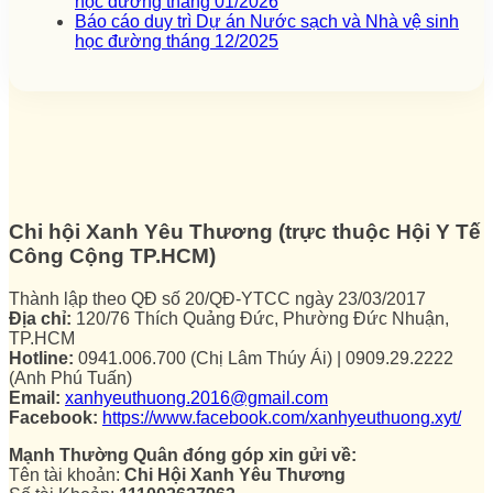
học đường tháng 01/2026
Báo cáo duy trì Dự án Nước sạch và Nhà vệ sinh
học đường tháng 12/2025
Chi hội Xanh Yêu Thương (trực thuộc Hội Y Tế
Công Cộng TP.HCM)
Thành lập theo QĐ số 20/QĐ-YTCC ngày 23/03/2017
Địa chỉ:
120/76 Thích Quảng Đức, Phường Đức Nhuận,
TP.HCM
Hotline:
0941.006.700 (Chị Lâm Thúy Ái) | 0909.29.2222
(Anh Phú Tuấn)
Email:
xanhyeuthuong.2016@gmail.com
Facebook:
https://www.facebook.com/xanhyeuthuong.xyt/
Mạnh Thường Quân đóng góp xin gửi về:
Tên tài khoản:
Chi Hội Xanh Yêu Thương