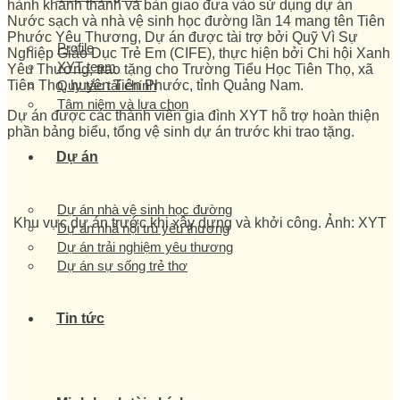
hành khánh thành và bàn giao đưa vào sử dụng dự án
Nước sạch và nhà vệ sinh học đường lần 14 mang tên Tiên
Phước Yêu Thương, Dự án được tài trợ bởi Quỹ Vì Sự
Profile
Nghiệp Giáo Dục Trẻ Em (CIFE), thực hiện bởi Chi hội Xanh
XYT team
Yêu Thương, trao tặng cho Trường Tiểu Học Tiên Thọ, xã
Tiên Thọ, huyện Tiên Phước, tỉnh Quảng Nam.
Quy tắc tài chính
Tâm niệm và lựa chọn
Dự án được các thành viên gia đình XYT hỗ trợ hoàn thiện
phần bảng biểu, tổng vệ sinh dự án trước khi trao tặng.
Dự án
Dự án nhà vệ sinh học đường
Khu vực dự án trước khi xây dựng và khởi công. Ảnh: XYT
Dự án nhà nội trú yêu thương
Dự án trải nghiệm yêu thương
Dự án sự sống trẻ thơ
Tin tức