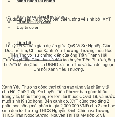
Minh bạch tài chính
Báo cáo sử dụng theo dự án
Và dự án sau khi được hoàn thiện, tổng vệ sinh bởi XYT
Tri ân tấm lòng vàng
Duy trì dự án
Liên hệ
Lễ ký kết và bàn giao dự án giữa Quỹ Vì Sự Nghiệp Giáo
Dục Trẻ Em, Chi hội Xanh Yêu Thương, Trường Tiểu Học
Tiên Thọ với sự chứng kiến của ông Trần Thanh Hải
(Trưởng phòng Giáo dục và đào tạo huyện Tiên Phước), ông
Lê Anh Minh (Chủ tịch UBND xã Tiên Thọ và ban đối ngoại
Chi hội Xanh Yêu Thương.
Xanh Yêu Thương đồng thời cũng trao tặng vật phẩm y tế
cho Hội Chữ Thập Đỏ huyện Tiên Phước bao gồm: khẩu
trang y tế, khẩu trang người lớn, túi thuốc COvid-19, và nước
muối sinh lý súc họng. Bên cạnh đó, XYT cũng trao tặng 2
phần học bổng mỗi phần trị giá 2.000.000 VNĐ cho 2 em học
sinh đến từ Trường THCS Nguyễn Đình Chính và Trường
THCS Trần Ngọc Sương: Nguyễn Thị Trà My (lớp 6) và