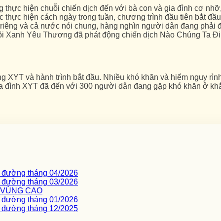
thực hiện chuỗi chiến dịch đến với bà con và gia đình cơ nh
c thực hiện cách ngày trong tuần, chương trình đầu tiên bắt đầ
i riêng và cả nước nói chung, hàng nghìn người dân đang phải 
ội Xanh Yêu Thương đã phát động chiến dịch Nào Chúng Ta Đi, 
g XYT và hành trình bắt đầu. Nhiều khó khăn và hiểm nguy rìn
ia đình XYT đã đến với 300 người dân đang gặp khó khăn ở kh
c đường tháng 04/2026
c đường tháng 03/2026
I VÙNG CAO
c đường tháng 01/2026
c đường tháng 12/2025