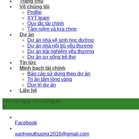
Trang chủ
Về chúng tôi
Profile
XYT team
Quy tắc tài chính
Tâm niệm và lựa chọn
Dự án
Dự án nhà vệ sinh học đường
Dự án nhà nội trú yêu thương
Dự án trải nghiệm yêu thương
Dự án sự sống trẻ thơ
Tin tức
Minh bạch tài chính
Báo cáo sử dụng theo dự án
Tri ân tấm lòng vàng
Duy trì dự án
Liên hệ
Liên hệ ngay với chúng tôi
Facebook
xanhyeuthuong.2016@gmail.com