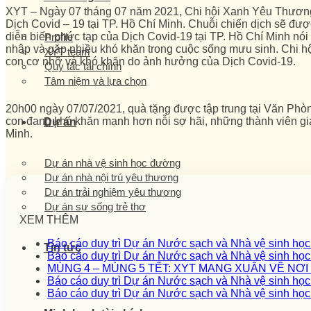
XYT – Ngày 07 tháng 07 năm 2021, Chi hội Xanh Yêu Thương 
Dịch Covid – 19 tại TP. Hồ Chí Minh. Chuỗi chiến dịch sẽ đượ
diễn biến phức tạp của Dịch Covid-19 tại TP. Hồ Chí Minh nó
Profile
nhập và gặp nhiều khó khăn trong cuộc sống mưu sinh. Chi h
XYT team
con cơ nhỡ và khó khăn do ảnh hưởng của Dịch Covid-19.
Quy tắc tài chính
Tâm niệm và lựa chọn
20h00 ngày 07/07/2021, quà tặng được tập trung tại Văn Phòn
con đang khó khăn mạnh hơn nỗi sợ hãi, những thành viên g
Dự án
Minh.
Dự án nhà vệ sinh học đường
Dự án nhà nội trú yêu thương
Dự án trải nghiệm yêu thương
Dự án sự sống trẻ thơ
XEM THÊM
Báo cáo duy trì Dự án Nước sạch và Nhà vệ sinh họ
Tin tức
Báo cáo duy trì Dự án Nước sạch và Nhà vệ sinh họ
MÙNG 4 – MÙNG 5 TẾT: XYT MANG XUÂN VỀ NƠ
Báo cáo duy trì Dự án Nước sạch và Nhà vệ sinh họ
Báo cáo duy trì Dự án Nước sạch và Nhà vệ sinh họ