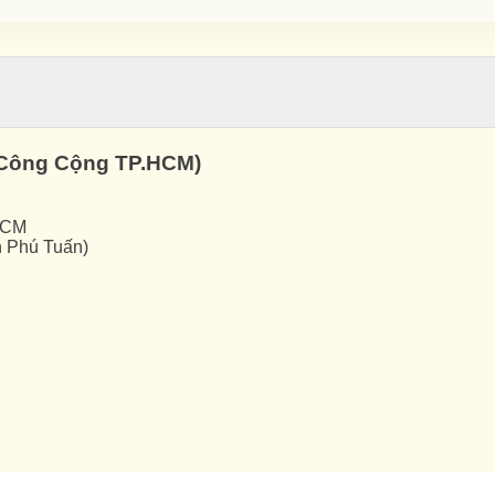
ế Công Cộng TP.HCM)
HCM
h Phú Tuấn)