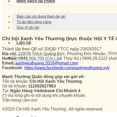
Minh bạch tài chính
Báo cáo sử dụng theo dự án
Tri ân tấm lòng vàng
Duy trì dự án
Chi hội Xanh Yêu Thương (trực thuộc Hội Y T
Liên hệ
Thành lập theo QĐ số 20/QĐ-YTCC ngày 23/03/2017
Địa chỉ:
120/76 Thích Quảng Đức, Phường Đức Nhuận, TP.
Hotline:
0941.006.700 (Chị Lâm Thúy Ái) | 0909.29.2222 (An
Email:
xanhyeuthuong.2016@gmail.com
Facebook:
https://www.facebook.com/xanhyeuthuong.xyt/
Mạnh Thường Quân đóng góp xin gửi về:
Tên tài khoản:
Chi Hội Xanh Yêu Thương
Số tài Khoản:
111002627963
Tại:
Ngân Hàng Vietinbank Chi Nhánh 4
(*) Vui lòng ghi rõ nội dung khi chuyển khoản.
Trân trọng cảm ơn!
©2023 Chi Hội Xanh Yêu Thương , All rights reserved.