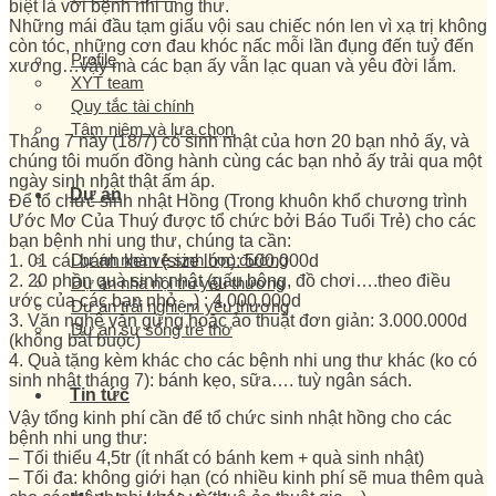
biệt là với bệnh nhi ung thư.
Những mái đầu tạm giấu vội sau chiếc nón len vì xạ trị không
còn tóc, những cơn đau khóc nấc mỗi lần đụng đến tuỷ đến
Profile
xương…vậy mà các bạn ấy vẫn lạc quan và yêu đời lắm.
XYT team
Quy tắc tài chính
Tâm niệm và lựa chọn
Tháng 7 này (18/7) có sinh nhật của hơn 20 bạn nhỏ ấy, và
chúng tôi muốn đồng hành cùng các bạn nhỏ ấy trải qua một
ngày sinh nhật thật ấm áp.
Dự án
Để tổ chức sinh nhật Hồng (Trong khuôn khổ chương trình
Ước Mơ Của Thuý được tổ chức bởi Báo Tuổi Trẻ) cho các
bạn bệnh nhi ung thư, chúng ta cần:
Dự án nhà vệ sinh học đường
1. 01 cái bánh kem (size lớn): 500.000d
2. 20 phần quà sinh nhật (gấu bông, đồ chơi….theo điều
Dự án nhà nội trú yêu thương
ước của các bạn nhỏ…) : 4.000.000d
Dự án trải nghiệm yêu thương
3. Văn nghệ văn gừng hoặc ảo thuật đơn giản: 3.000.000d
Dự án sự sống trẻ thơ
(không bắt buộc)
4. Quà tặng kèm khác cho các bệnh nhi ung thư khác (ko có
sinh nhật tháng 7): bánh kẹo, sữa…. tuỳ ngân sách.
Tin tức
Vậy tổng kinh phí cần để tổ chức sinh nhật hồng cho các
bệnh nhi ung thư:
– Tối thiểu 4,5tr (ít nhất có bánh kem + quà sinh nhật)
– Tối đa: không giới hạn (có nhiều kinh phí sẽ mua thêm quà