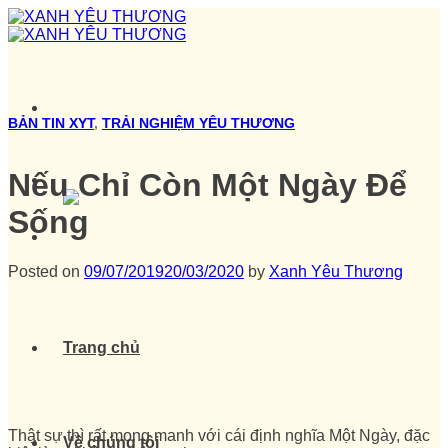
Skip
to
content
BẢN TIN XYT
,
TRẢI NGHIỆM YÊU THƯƠNG
Nếu Chỉ Còn Một Ngày Để
Sống
Posted on
09/07/2019
20/03/2020
by
Xanh Yêu Thương
Trang chủ
Thật sự thì rất mong manh với cái định nghĩa Một Ngày, đặc
Về chúng tôi