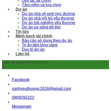
Quy tắc tài chính
Tâm niệm và lựa chọn
Dự án
Dự án nhà vệ sinh học đường
Dự án nhà nội trú yêu thương
Dự án trải nghiệm yêu thương
Dự án sự sống trẻ thơ
Tin tức
Minh bạch tài chính
Báo cáo sử dụng theo dự án
Tri ân tấm lòng vàng
Duy trì dự án
Liên hệ
Liên hệ ngay với chúng tôi
Facebook
xanhyeuthuong.2016@gmail.com
0909292222
Messenger