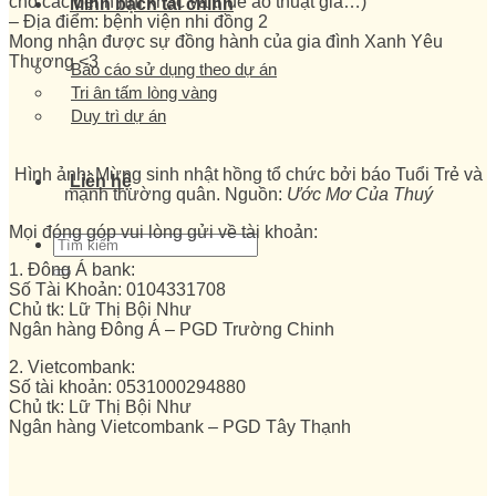
cho các bệnh nhi khác và thuê ảo thuật gia…)
Minh bạch tài chính
– Địa điểm: bệnh viện nhi đồng 2
Mong nhận được sự đồng hành của gia đình Xanh Yêu
Thương <3
Báo cáo sử dụng theo dự án
Tri ân tấm lòng vàng
Duy trì dự án
Hình ảnh: Mừng sinh nhật hồng tổ chức bởi báo Tuổi Trẻ và
Liên hệ
mạnh thường quân. Nguồn:
Ước Mơ Của Thuý
Mọi đóng góp vui lòng gửi về tài khoản:
1. Đông Á bank:
Số Tài Khoản: 0104331708
Chủ tk: Lữ Thị Bội Như
Ngân hàng Đông Á – PGD Trường Chinh
2. Vietcombank:
Số tài khoản: 0531000294880
Chủ tk: Lữ Thị Bội Như
Ngân hàng Vietcombank – PGD Tây Thạnh