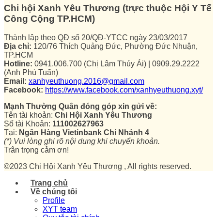
Chi hội Xanh Yêu Thương (trực thuộc Hội Y Tế
Công Cộng TP.HCM)
Thành lập theo QĐ số 20/QĐ-YTCC ngày 23/03/2017
Địa chỉ:
120/76 Thích Quảng Đức, Phường Đức Nhuận,
TP.HCM
Hotline:
0941.006.700 (Chị Lâm Thúy Ái) | 0909.29.2222
(Anh Phú Tuấn)
Email:
xanhyeuthuong.2016@gmail.com
Facebook:
https://www.facebook.com/xanhyeuthuong.xyt/
Mạnh Thường Quân đóng góp xin gửi về:
Tên tài khoản:
Chi Hội Xanh Yêu Thương
Số tài Khoản:
111002627963
Tại:
Ngân Hàng Vietinbank Chi Nhánh 4
(*) Vui lòng ghi rõ nội dung khi chuyển khoản.
Trân trọng cảm ơn!
©2023 Chi Hội Xanh Yêu Thương , All rights reserved.
Trang chủ
Về chúng tôi
Profile
XYT team