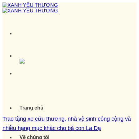
Skip
to
content
Trang chủ
Trao tặng xe cứu thương, nhà vệ sinh công cộng và
nhiều hạng mục khác cho bà con La Dạ
Về chúng tôi