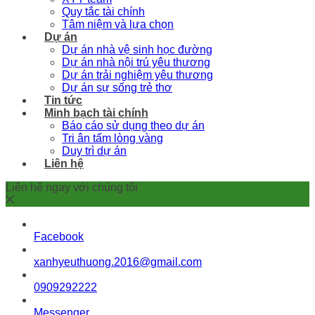
Quy tắc tài chính
Tâm niệm và lựa chọn
Dự án
Dự án nhà vệ sinh học đường
Dự án nhà nội trú yêu thương
Dự án trải nghiệm yêu thương
Dự án sự sống trẻ thơ
Tin tức
Minh bạch tài chính
Báo cáo sử dụng theo dự án
Tri ân tấm lòng vàng
Duy trì dự án
Liên hệ
Liên hệ ngay với chúng tôi
Facebook
xanhyeuthuong.2016@gmail.com
0909292222
Messenger