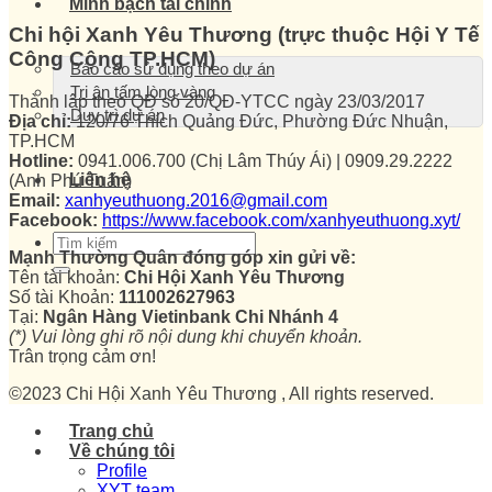
Minh bạch tài chính
Chi hội Xanh Yêu Thương (trực thuộc Hội Y Tế
Công Cộng TP.HCM)
Báo cáo sử dụng theo dự án
Tri ân tấm lòng vàng
Thành lập theo QĐ số 20/QĐ-YTCC ngày 23/03/2017
Duy trì dự án
Địa chỉ:
120/76 Thích Quảng Đức, Phường Đức Nhuận,
TP.HCM
Hotline:
0941.006.700 (Chị Lâm Thúy Ái) | 0909.29.2222
Liên hệ
(Anh Phú Tuấn)
Email:
xanhyeuthuong.2016@gmail.com
Facebook:
https://www.facebook.com/xanhyeuthuong.xyt/
Mạnh Thường Quân đóng góp xin gửi về:
Tên tài khoản:
Chi Hội Xanh Yêu Thương
Số tài Khoản:
111002627963
Tại:
Ngân Hàng Vietinbank Chi Nhánh 4
(*) Vui lòng ghi rõ nội dung khi chuyển khoản.
Trân trọng cảm ơn!
©2023 Chi Hội Xanh Yêu Thương , All rights reserved.
Trang chủ
Về chúng tôi
Profile
XYT team