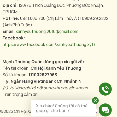
Địa chỉ:
120/76 Thích Quảng Đức, Phường Đức Nhuận,
TP.HCM
Hotline:
0941.006.700 (Chị Lâm Thúy Ái) | 0909.29.2222
(Anh Phú Tuấn)
Email:
xanhyeuthuong.2016@gmail.com
Facebook:
https://www.facebook.com/xanhyeuthuong.xyt/
Mạnh Thường Quân đóng góp xin gửi về:
Tên tài khoản:
Chi Hội Xanh Yêu Thương
Số tài Khoản:
111002627963
Tại:
Ngân Hàng Vietinbank Chi Nhánh 4
(*) Vui lòng ghi rõ nội dung khi chuyển khoản.
Trân trọng cảm ơn!
Xin chào! Chúng tôi có thể
giúp gì cho bạn ?
©2023 Chi Hội Xanh Yêu Thương , All rights reserved.