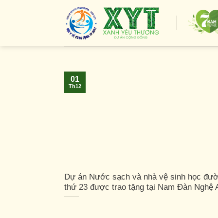
Skip
to
content
01
Th12
Dự án Nước sạch và nhà vệ sinh học đườ
thứ 23 được trao tặng tại Nam Đàn Nghệ 