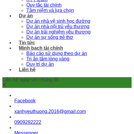
Quy tắc tài chính
Tâm niệm và lựa chọn
Dự án
Dự án nhà vệ sinh học đường
Dự án nhà nội trú yêu thương
Dự án trải nghiệm yêu thương
Dự án sự sống trẻ thơ
Tin tức
Minh bạch tài chính
Báo cáo sử dụng theo dự án
Tri ân tấm lòng vàng
Duy trì dự án
Liên hệ
Liên hệ ngay với chúng tôi
Facebook
xanhyeuthuong.2016@gmail.com
0909292222
Messenger