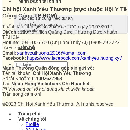
Minh bạch tài chính
Chi hội Xanh Yêu Thương (trực thuộc Hội Y Tế
Công Cộng TP.HCM)
Báo cáo sử dụng theo dự án
Tri ân tấm lòng vàng
Thành lập theo QĐ số 20/QĐ-YTCC ngày 23/03/2017
Duy trì dự án
Địa chỉ:
120/76 Thích Quảng Đức, Phường Đức Nhuận,
TP.HCM
Hotline:
0941.006.700 (Chị Lâm Thúy Ái) | 0909.29.2222
Liên hệ
(Anh Phú Tuấn)
Email:
xanhyeuthuong.2016@gmail.com
Facebook:
https://www.facebook.com/xanhyeuthuong.xyt/
Mạnh Thường Quân đóng góp xin gửi về:
Tên tài khoản:
Chi Hội Xanh Yêu Thương
Số tài Khoản:
111002627963
Tại:
Ngân Hàng Vietinbank Chi Nhánh 4
(*) Vui lòng ghi rõ nội dung khi chuyển khoản.
Trân trọng cảm ơn!
©2023 Chi Hội Xanh Yêu Thương , All rights reserved.
Trang chủ
Về chúng tôi
Profile
XYT team