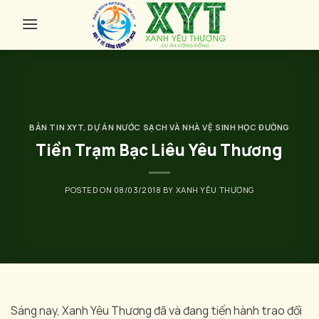
Skip
to
content
BẢN TIN XYT
,
DỰ ÁN NƯỚC SẠCH VÀ NHÀ VỆ SINH HỌC ĐƯỜNG
Tiền Trạm Bạc Liêu Yêu Thương
POSTED ON
08/03/2018
BY
XANH YÊU THƯƠNG
Sáng nay, Xanh Yêu Thương đã và đang tiến hành trao đổi