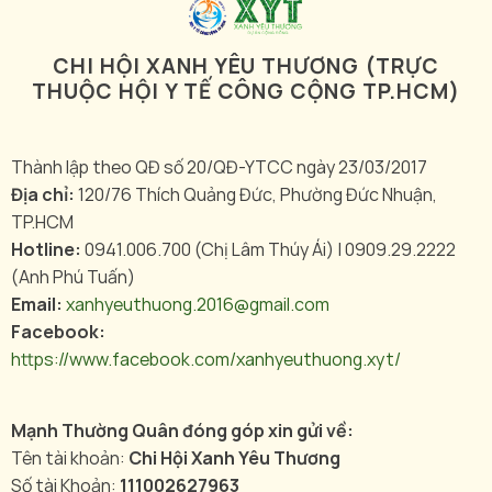
CHI HỘI XANH YÊU THƯƠNG (TRỰC
THUỘC HỘI Y TẾ CÔNG CỘNG TP.HCM)
Thành lập theo QĐ số 20/QĐ-YTCC ngày 23/03/2017
Địa chỉ:
120/76 Thích Quảng Đức, Phường Đức Nhuận,
TP.HCM
Hotline:
0941.006.700 (Chị Lâm Thúy Ái) | 0909.29.2222
(Anh Phú Tuấn)
Email:
xanhyeuthuong.2016@gmail.com
Facebook:
https://www.facebook.com/xanhyeuthuong.xyt/
Mạnh Thường Quân đóng góp xin gửi về:
Tên tài khoản:
Chi Hội Xanh Yêu Thương
Số tài Khoản:
111002627963