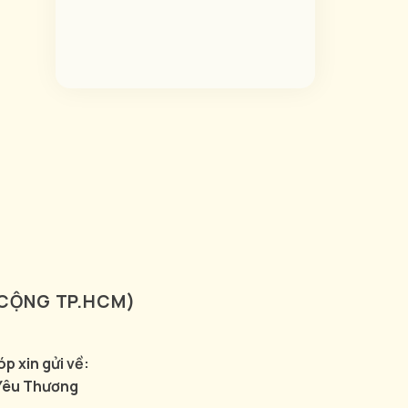
 CỘNG TP.HCM)
 xin gửi về:
 Yêu Thương