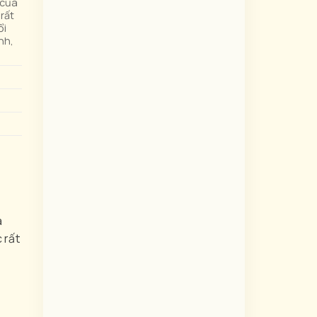
 của
rất
ổi
inh,
a
c rất