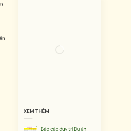
ên
iên
XEM THÊM
Báo cáo duy trì Dự án