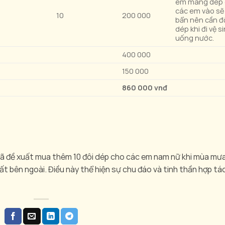
em mang dép
các em vào sẽ 
10
200 000
bẩn nên cần đ
dép khi đi vệ s
uống nước.
400 000
150 000
860 000 vnđ
 đã đề xuất mua thêm 10 đôi dép cho các em nam nữ khi mùa mư
ất bên ngoài. Điều này thể hiện sự chu đáo và tinh thần hợp tá