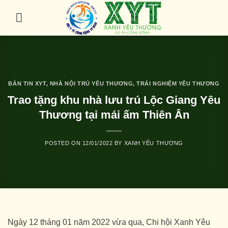
Skip
to
content
BẢN TIN XYT
,
NHÀ NỘI TRÚ YÊU THƯƠNG
,
TRẢI NGHIỆM YÊU THƯƠNG
Trao tặng khu nhà lưu trú Lộc Giang Yêu
Thương tại mái ấm Thiên Ân
POSTED ON
12/01/2022
BY
XANH YÊU THƯƠNG
Ngày 12 tháng 01 năm 2022 vừa qua, Chi hội Xanh Yêu