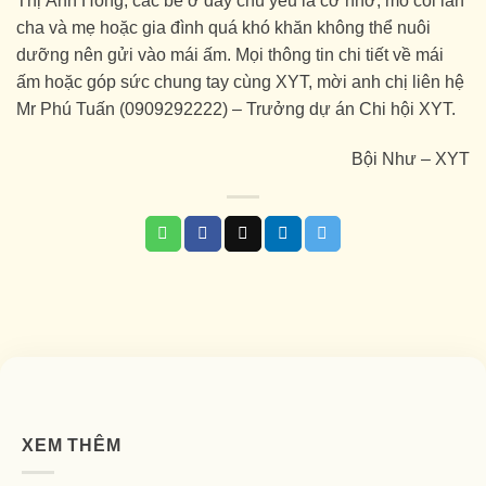
Thị Ánh Hồng, các bé ở đây chủ yếu là cơ nhỡ, mồ côi lẫn
cha và mẹ hoặc gia đình quá khó khăn không thể nuôi
dưỡng nên gửi vào mái ấm. Mọi thông tin chi tiết về mái
ấm hoặc góp sức chung tay cùng XYT, mời anh chị liên hệ
Mr Phú Tuấn (0909292222) – Trưởng dự án Chi hội XYT.
Bội Như – XYT
XEM THÊM