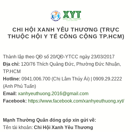
CHI HỘI XANH YÊU THƯƠNG (TRỰC
THUỘC HỘI Y TẾ CÔNG CỘNG TP.HCM)
Thành lập theo QĐ số 20/QĐ-YTCC ngày 23/03/2017
Địa chỉ:
120/76 Thích Quảng Đức, Phường Đức Nhuận,
TP.HCM
Hotline:
0941.006.700 (Chị Lâm Thúy Ái) | 0909.29.2222
(Anh Phú Tuấn)
Email:
xanhyeuthuong.2016@gmail.com
Facebook:
https://www.facebook.com/xanhyeuthuong.xyt/
Mạnh Thường Quân đóng góp xin gửi về:
Tên tài khoản:
Chi Hội Xanh Yêu Thương