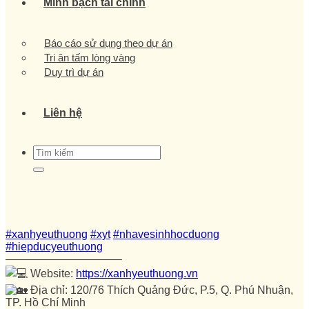
Minh bạch tài chính
Báo cáo sử dụng theo dự án
Tri ân tấm lòng vàng
Duy trì dự án
Liên hệ
#xanhyeuthuong
#xyt
#nhavesinhhocduong
#hiepducyeuthuong
——————————–
Website:
https://xanhyeuthuong.vn
Địa chỉ: 120/76 Thích Quảng Đức, P.5, Q. Phú Nhuận,
TP. Hồ Chí Minh