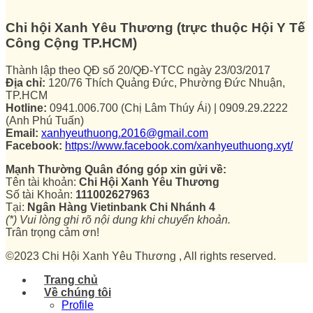
Chi hội Xanh Yêu Thương (trực thuộc Hội Y Tế
Công Cộng TP.HCM)
Thành lập theo QĐ số 20/QĐ-YTCC ngày 23/03/2017
Địa chỉ:
120/76 Thích Quảng Đức, Phường Đức Nhuận,
TP.HCM
Hotline:
0941.006.700 (Chị Lâm Thúy Ái) | 0909.29.2222
(Anh Phú Tuấn)
Email:
xanhyeuthuong.2016@gmail.com
Facebook:
https://www.facebook.com/xanhyeuthuong.xyt/
Mạnh Thường Quân đóng góp xin gửi về:
Tên tài khoản:
Chi Hội Xanh Yêu Thương
Số tài Khoản:
111002627963
Tại:
Ngân Hàng Vietinbank Chi Nhánh 4
(*) Vui lòng ghi rõ nội dung khi chuyển khoản.
Trân trọng cảm ơn!
©2023 Chi Hội Xanh Yêu Thương , All rights reserved.
Trang chủ
Về chúng tôi
Profile