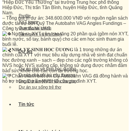
“Hiệp Đức Yêu Thương” tại trường Trung học phổ thông
Hiệp Đức, Thị trấn Tân Bình, huyện Hiệp Đức, tỉnh Quảng
Nam.
Profile
– Tổng giá trị dự án: 348.600.000 VNĐ với nguồn ngân sách
XYT team
được tài trợ bởi Quỹ The Autobahn VAG Angles Fundings –
Quy tắc tài chính
Công ty Autobahn VAG.
Ngoài ra, XYT còn trao tặng 20 phần quà (gồm nón XYT,
Tâm niệm và lựa chọn
bình nước, sổ tay, bánh quy) cho các em học sinh tham gia
buổi lễ.
𝐍𝐇𝐀̀ 𝐕𝐄̣̂ 𝐒𝐈𝐍𝐇 𝐇𝐎̣𝐂 Đ𝐔̛𝐎̛̀𝐍𝐆 là 1 trong những dự án
Dự án
chính của XYT với mục tiêu xây dựng nhà vệ sinh đạt chuẩn
học đường xanh – sạch – đẹp cho các ngôi trường không có
NVS hoặc NVS xuống cấp, không sử dụng được nhằm đảm
Dự án nhà vệ sinh học đường
bảo sức khỏe cho các con tại trường học.
Dự án nhà nội trú yêu thương
Chân thành biết ơn Cty Autobahn VAG đã đồng hành và
Dự án trải nghiệm yêu thương
hỗ trợ trong Dự án NVSHĐ của gia đình XYT.
Dự án sự sống trẻ thơ
Tin tức