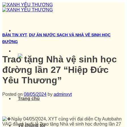
Skip
to
content
BẢN TIN XYT
,
DỰ ÁN NƯỚC SẠCH VÀ NHÀ VỆ SINH HỌC
ĐƯỜNG
Trao tặng Nhà vệ sinh học
đường lần 27 “Hiệp Đức
Yêu Thương”
Posted on
08/05/2024
by
adminxyt
Trang chủ
Ngày 04/05/2024, XYT cùng với đại diện Cty Autobahn
VAG đã có buổi lễ Trao tặng Nhà vệ sinh học đường lần 27
Về chúng tôi