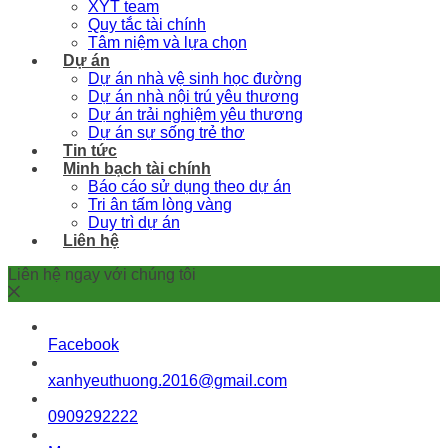
XYT team
Quy tắc tài chính
Tâm niệm và lựa chọn
Dự án
Dự án nhà vệ sinh học đường
Dự án nhà nội trú yêu thương
Dự án trải nghiệm yêu thương
Dự án sự sống trẻ thơ
Tin tức
Minh bạch tài chính
Báo cáo sử dụng theo dự án
Tri ân tấm lòng vàng
Duy trì dự án
Liên hệ
Liên hệ ngay với chúng tôi
Facebook
xanhyeuthuong.2016@gmail.com
0909292222