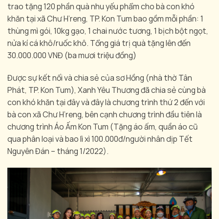
trao tặng 120 phần quà nhu yếu phẩm cho bà con khó
khăn tại xã Chư H’reng, TP. Kon Tum bao gồm mỗi phần: 1
thùng mì gói, 10kg gạo, 1 chai nước tương, 1 bịch bột ngọt,
nửa kí cá khô/ruốc khô. Tổng giá trị quà tặng lên đến
30.000.000 VNĐ (ba mươi triệu đồng)
Được sự kết nối và chia sẻ của sơ Hồng (nhà thờ Tân
Phát, TP. Kon Tum), Xanh Yêu Thương đã chia sẻ cùng bà
con khó khăn tại đây và đây là chương trình thứ 2 đến với
bà con xã Chư H’reng, bên cạnh chương trình đầu tiên là
chương trình Áo Ấm Kon Tum (Tặng áo ấm, quần áo cũ
qua phân loại và bao lì xì 100.000đ/người nhân dịp Tết
Nguyên Đán – tháng 1/2022).