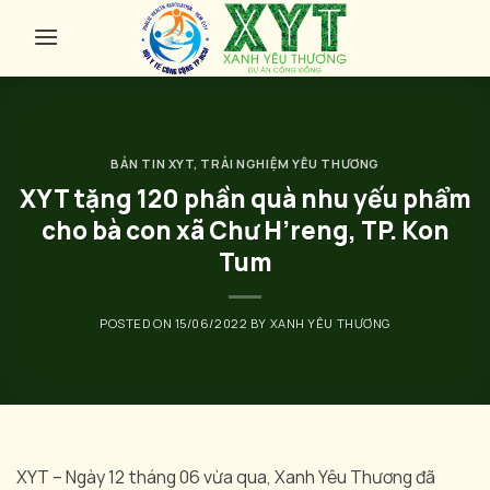
Skip
to
content
BẢN TIN XYT
,
TRẢI NGHIỆM YÊU THƯƠNG
XYT tặng 120 phần quà nhu yếu phẩm
cho bà con xã Chư H’reng, TP. Kon
Tum
POSTED ON
15/06/2022
BY
XANH YÊU THƯƠNG
XYT – Ngày 12 tháng 06 vừa qua, Xanh Yêu Thương đã