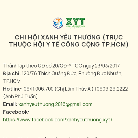
CHI HỘI XANH YÊU THƯƠNG (TRỰC
THUỘC HỘI Y TẾ CÔNG CỘNG TP.HCM)
Thành lập theo QĐ số 20/QĐ-YTCC ngày 23/03/2017
Địa chỉ:
120/76 Thích Quảng Đức, Phường Đức Nhuận,
TP.HCM
Hotline:
0941.006.700 (Chị Lâm Thúy Ái) | 0909.29.2222
(Anh Phú Tuấn)
Email:
xanhyeuthuong.2016@gmail.com
Facebook:
https://www.facebook.com/xanhyeuthuong.xyt/