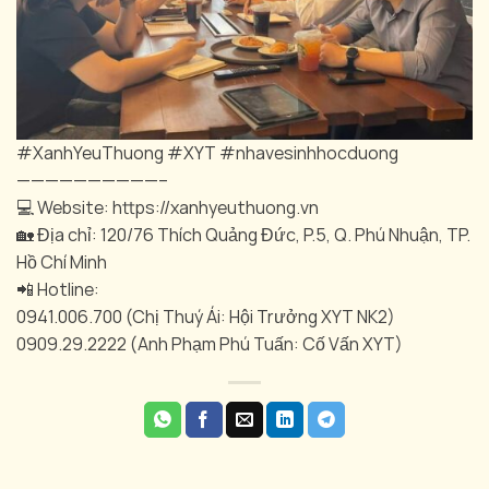
#XanhYeuThuong #XYT #nhavesinhhocduong
——————————–
💻 Website: https://xanhyeuthuong.vn
🏡 Địa chỉ: 120/76 Thích Quảng Đức, P.5, Q. Phú Nhuận, TP.
Hồ Chí Minh
📲 Hotline:
0941.006.700 (Chị Thuý Ái: Hội Trưởng XYT NK2)
0909.29.2222 (Anh Phạm Phú Tuấn: Cố Vấn XYT)