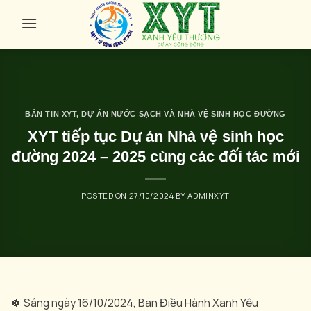
Skip
to
content
BẢN TIN XYT
,
DỰ ÁN NƯỚC SẠCH VÀ NHÀ VỆ SINH HỌC ĐƯỜNG
XYT tiếp tục Dự án Nhà vệ sinh học
đường 2024 – 2025 cùng các đối tác mới
POSTED ON
27/10/2024
BY
ADMINXYT
🍀 Sáng ngày 16/10/2024, Ban Điều Hành Xanh Yêu