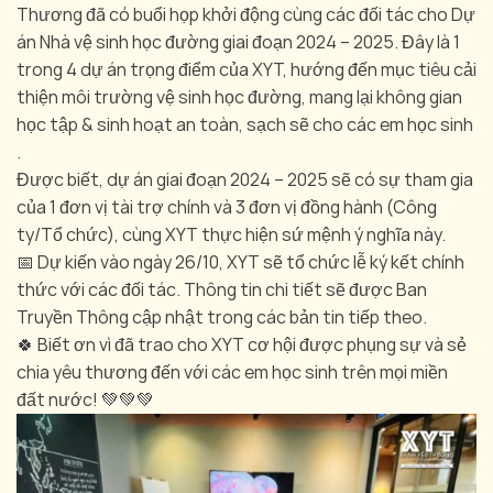
Thương đã có buổi họp khởi động cùng các đối tác cho Dự
án Nhà vệ sinh học đường giai đoạn 2024 – 2025. Đây là 1
trong 4 dự án trọng điểm của XYT, hướng đến mục tiêu cải
thiện môi trường vệ sinh học đường, mang lại không gian
học tập & sinh hoạt an toàn, sạch sẽ cho các em học sinh
.
Được biết, dự án giai đoạn 2024 – 2025 sẽ có sự tham gia
của 1 đơn vị tài trợ chính và 3 đơn vị đồng hành (Công
ty/Tổ chức), cùng XYT thực hiện sứ mệnh ý nghĩa này.
📅 Dự kiến vào ngày 26/10, XYT sẽ tổ chức lễ ký kết chính
thức với các đối tác. Thông tin chi tiết sẽ được Ban
Truyền Thông cập nhật trong các bản tin tiếp theo.
🍀 Biết ơn vì đã trao cho XYT cơ hội được phụng sự và sẻ
chia yêu thương đến với các em học sinh trên mọi miền
đất nước! 💚💚💚