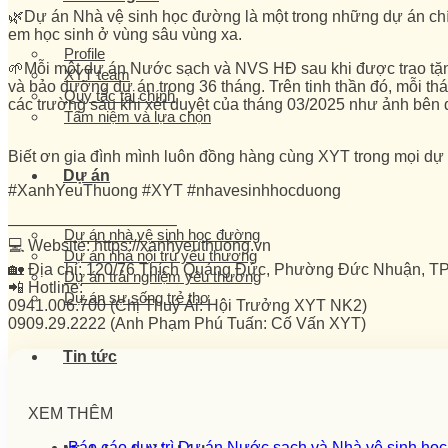
🌿Dự án Nhà vệ sinh học đường là một trong những dự án c
em học sinh ở vùng sâu vùng xa.
Profile
🌱Mỗi một dự án Nước sạch và NVS HĐ sau khi được trao tặng
XYT team
và bảo dưỡng dự án trong 36 tháng. Trên tinh thần đó, mỗi tháng
Quy tắc tài chính
các trường sau khi xét duyệt của tháng 03/2025 như ảnh bên 
Tâm niệm và lựa chọn
Biết ơn gia đình mình luôn đồng hàng cùng XYT trong mọi dự
Dự án
#XanhYeuThuong #XYT #nhavesinhhocduong
——————————–
Dự án nhà vệ sinh học đường
💻 Website: https://xanhyeuthuong.vn
Dự án nhà nội trú yêu thương
🏡 Địa chỉ: 120/76 Thích Quảng Đức, Phường Đức Nhuận, TP
Dự án trải nghiệm yêu thương
📲 Hotline:
Dự án sự sống trẻ thơ
0941.006.700 (Chị Thuý Ái: Hội Trưởng XYT NK2)
0909.29.2222 (Anh Phạm Phú Tuấn: Cố Vấn XYT)
Tin tức
XEM THÊM
Báo cáo duy trì Dự án Nước sạch và Nhà vệ sinh họ