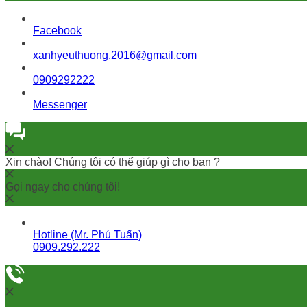
Facebook
xanhyeuthuong.2016@gmail.com
0909292222
Messenger
Xin chào! Chúng tôi có thể giúp gì cho bạn ?
Gọi ngay cho chúng tôi!
Hotline (Mr. Phú Tuấn)
0909.292.222