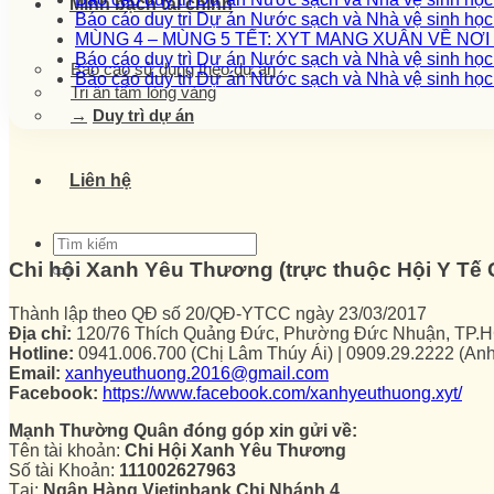
Minh bạch tài chính
Báo cáo duy trì Dự án Nước sạch và Nhà vệ sinh họ
MÙNG 4 – MÙNG 5 TẾT: XYT MANG XUÂN VỀ NƠ
Báo cáo duy trì Dự án Nước sạch và Nhà vệ sinh họ
Báo cáo sử dụng theo dự án
Báo cáo duy trì Dự án Nước sạch và Nhà vệ sinh họ
Tri ân tấm lòng vàng
Duy trì dự án
Liên hệ
Chi hội Xanh Yêu Thương (trực thuộc Hội Y T
Thành lập theo QĐ số 20/QĐ-YTCC ngày 23/03/2017
Địa chỉ:
120/76 Thích Quảng Đức, Phường Đức Nhuận, TP.
Hotline:
0941.006.700 (Chị Lâm Thúy Ái) | 0909.29.2222 (An
Email:
xanhyeuthuong.2016@gmail.com
Facebook:
https://www.facebook.com/xanhyeuthuong.xyt/
Mạnh Thường Quân đóng góp xin gửi về:
Tên tài khoản:
Chi Hội Xanh Yêu Thương
Số tài Khoản:
111002627963
Tại:
Ngân Hàng Vietinbank Chi Nhánh 4