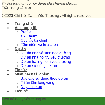
(*) Vui lòng ghi rõ nội dung khi chuyển khoản.
Trân trọng cảm ơn!
©2023 Chi Hội Xanh Yêu Thương , All rights reserved.
Trang chủ
Về chúng tôi
Profile
XYT team
Quy tắc tài chính
Tâm niệm và lựa chọn
Dự án
Dự án nhà vệ sinh học đường
Dự án nhà nội trú yêu thương
Dự án trải nghiệm yêu thương
Dự án sự sống trẻ thơ
Tin tức
Minh bạch tài chính
Báo cáo sử dụng theo dự án
Tri ân tấm lòng vàng
Duy trì dự án
Liên hệ
Liên hệ ngay với chúng tôi