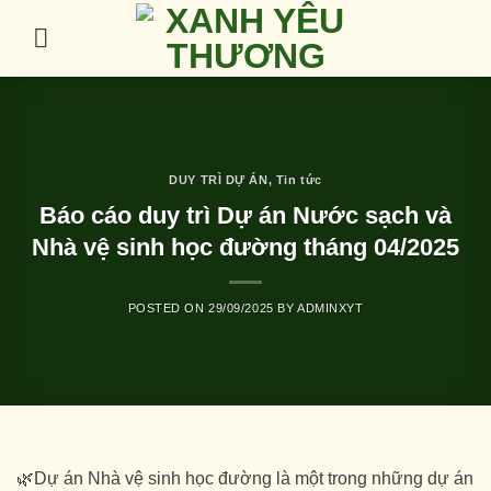
Skip
to
content
DUY TRÌ DỰ ÁN
,
Tin tức
Báo cáo duy trì Dự án Nước sạch và
Nhà vệ sinh học đường tháng 04/2025
POSTED ON
29/09/2025
BY
ADMINXYT
🌿Dự án Nhà vệ sinh học đường là một trong những dự án