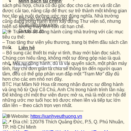
Minh bạch tài chính
sách phù hợp, chưa có đủ góc đọc cho các em và rất cần
được cải tạo, nâng cấp để thực sự trở thành một không gian
học tập và nuôi dưỡng ước mơ đúng nghĩa. Nhà trường
Báo cáo sử dụng theo dự án
cũng đang trong hành trình xây dựng Thư viện số, nhưng
Tri ân tấm lòng vàng
hiện số lượng máy tính còn rất hạn chế.
Duy trì dự án
Trạm Mơ sẽ đồng hành cùng nhà trường với các mục
tiêu cụ thể:
– Trao tặng thư viện yêu thương, trang bị thêm đầu sách cần
thiết.
Liên hệ
– Bổ sung các thiết bị máy vi tính, thay mới bàn đọc sách.
Chúng con hiểu rằng, không một sự đóng góp nào là quá
nhỏ. Mỗi sự đồng hành, dù là vài quyển sách, một phần máy
tính, hay chỉ đơn giản là chia sẻ thông tin đến người quan
tâm, đều có thể góp phần vun đắp một “Trạm Mơ” đầy đủ
hơn cho các em nhỏ nơi đây.
BTC Hạt Mầm Nở Hoa rất mong nhận được sự đồng hành
và ủng hộ từ Quý Cô Chú, Anh Chị trong hành trình lần này.
Để không chỉ một thư viện được mở ra, mà là một cơ hội để
những ước mơ tuổi học trò được nhen lên và tiếp tục lớn
dần lên – theo cách trọn vẹn nhất.
—————————————————-
Website:
https://xanhyeuthuong.vn
Địa chỉ: 120/76 Thích Quảng Đức, P.5, Q. Phú Nhuận,
TP. Hồ Chí Minh