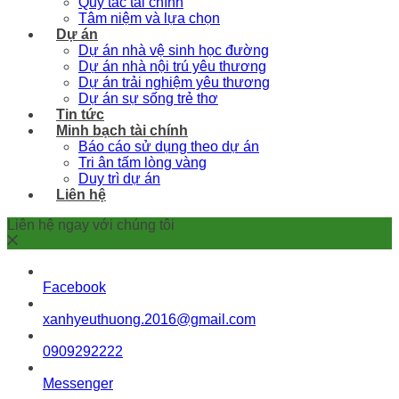
Quy tắc tài chính
Tâm niệm và lựa chọn
Dự án
Dự án nhà vệ sinh học đường
Dự án nhà nội trú yêu thương
Dự án trải nghiệm yêu thương
Dự án sự sống trẻ thơ
Tin tức
Minh bạch tài chính
Báo cáo sử dụng theo dự án
Tri ân tấm lòng vàng
Duy trì dự án
Liên hệ
Liên hệ ngay với chúng tôi
Facebook
xanhyeuthuong.2016@gmail.com
0909292222
Messenger