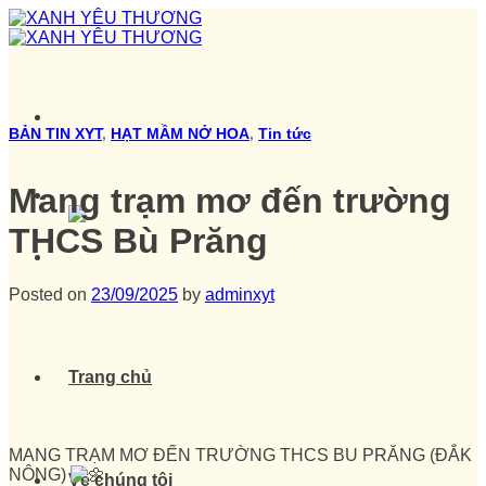
Skip
to
content
BẢN TIN XYT
,
HẠT MẦM NỞ HOA
,
Tin tức
Mang trạm mơ đến trường
THCS Bù Prăng
Posted on
23/09/2025
by
adminxyt
Trang chủ
MANG TRẠM MƠ ĐẾN TRƯỜNG THCS BU PRĂNG (ĐẮK
NÔNG)
Về chúng tôi