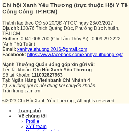
Chi hội Xanh Yêu Thương (trực thuộc Hội Y Tế
Công Cộng TP.HCM)
Thành lập theo QĐ số 20/QĐ-YTCC ngày 23/03/2017
Địa chỉ:
120/76 Thích Quảng Đức, Phường Đức Nhuận,
TP.HCM
Hotline:
0941.006.700 (Chị Lâm Thúy Ái) | 0909.29.2222
(Anh Phú Tuấn)
Email:
xanhyeuthuong.2016@gmail.com
Facebook:
https://www.facebook.com/xanhyeuthuong.xyt/
Mạnh Thường Quân đóng góp xin gửi về:
Tên tài khoản:
Chi Hội Xanh Yêu Thương
Số tài Khoản:
111002627963
Tại:
Ngân Hàng Vietinbank Chi Nhánh 4
(*) Vui lòng ghi rõ nội dung khi chuyển khoản.
Trân trọng cảm ơn!
©2023 Chi Hội Xanh Yêu Thương , All rights reserved.
Trang chủ
Về chúng tôi
Profile
XYT team