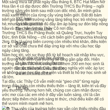
Một sáng mưa lất phất ngày đầu tháng 6, BTC Hạt Mầm Nở
Hoa lần 4 có dịp được đến Trường THCS Bu Prăng – ngôi
trường nằm yên bình sau một con dốc nhỏ, ẩn mình giữa
Profile
màu xanh mướt của rừng cây vùng biên giới. Đất đỏ bám
XYT team
trên gót giày, sân trường vắng lặng tiếng học trò những ngày
Quy tắc tài chính
hè, nhưng không khí lại đủ đầy ấm áp bằng sự đón tiếp nồng
hậu và đầy chân tình từ Thầy Cô nơi đây.
Tâm niệm và lựa chọn
Trường THCS Bu Prăng thuộc xã Quảng Trực, huyện Tuy
Đức, tỉnh Đắk Nông – chỉ cách biên giới Campuchia khoảng
2km. Đây là vùng biên cương còn nhiều khó khăn, điều kiện
Dự án
cơ sở vật chất chưa thể đáp ứng kịp với nhu cầu học tập
ngày càng tăng.
Năm học tới, với sự thay đổi từ kế hoạch sát nhập khu vực,
Dự án nhà vệ sinh học đường
số lượng học sinh của trường sẽ tăng gần gấp đôi. Hiện
Dự án nhà nội trú yêu thương
trường có gần 700 em, trong đó có hơn 200 em học sinh là
Dự án trải nghiệm yêu thương
người dân tộc thiểu số. Điều đó đồng nghĩa với việc áp lực
về không gian học tập, thư viện và thiết bị hỗ trợ học sinh sẽ
Dự án sự sống trẻ thơ
rất lớn.
Tại đây, các Thầy Cô vẫn miệt mài “gieo chữ” từng ngày
trong điều kiện còn nhiều thiếu thốn – lặng lẽ, kiên trì và đầy
Tin tức
yêu thương. Nhưng hơn hết, chúng con cảm nhận được:
ước mơ của các em nhỏ ở đây vẫn luôn sáng, chỉ là cần
được tiếp thêm chút ánh sáng tri thức, chút điều kiện để có
thể vươn mình mạnh mẽ hơn.
Thư viện của trường hiện nay vẫn còn thiếu nhiều đầu