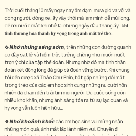
Trời cuối tháng 10 mấy ngày nay ảm đạm, mưa gió và vội vã
dòng người, dòng xe…ấy vậy thôi mà làm mình dễ mủi lòng,
dễ rơi nước mắt khi nhớ lại những ngày đầu tháng ấy…𝐤𝐡𝐢
𝐭𝐢̀𝐧𝐡 𝐭𝐡𝐮̛𝐨̛𝐧𝐠 𝐡𝐨́𝐚 𝐭𝐡𝐚̀𝐧𝐡 𝐡𝐲 𝐯𝐨̣𝐧𝐠 𝐭𝐫𝐨𝐧𝐠 𝐚́𝐧𝐡 𝐦𝐚̆́𝐭 𝐭𝐫𝐞̉ 𝐭𝐡𝐨̛…
🍀𝙉𝙝𝙤̛́ 𝙣𝙝𝙪̛̃𝙣𝙜 𝙨𝙖́𝙣𝙜 𝙨𝙤̛́𝙢, trên những con đường quanh
co đầy sạt lở và hiểm trở, tưởng chừng như muốn nuốt
trọn ý chí của tập thể đoàn. Nhưng nhờ đó mà tinh thần
đoàn kết đồng lòng đã giúp cả đoàn vững bước. Khi chúng
tôi đến được xã Thào Chư Phìn, bắt gặp những đôi mắt
trong trẻo của các em học sinh cùng những nụ cười hồn
nhiên đã chạm đến trái tim mọi người. Dù cuộc sống còn
nhiều khó khăn, nhưng ánh sáng tỏa ra từ sự lạc quan và
hy vọng vẫn luôn hiện hữu…
🍀𝙉𝙝𝙤̛́ 𝙠𝙝𝙤𝙖̉𝙣𝙝 𝙠𝙝𝙖̆́𝙘 các em học sinh vui mừng nhận
những món quà, ánh mắt lấp lánh niềm vui. Chuyến đi