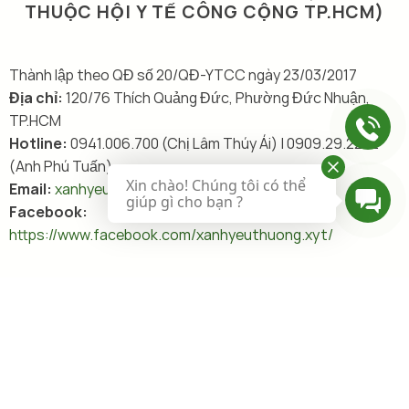
THUỘC HỘI Y TẾ CÔNG CỘNG TP.HCM)
Thành lập theo QĐ số 20/QĐ-YTCC ngày 23/03/2017
Địa chỉ:
120/76 Thích Quảng Đức, Phường Đức Nhuận,
TP.HCM
Hotline:
0941.006.700 (Chị Lâm Thúy Ái) | 0909.29.2222
(Anh Phú Tuấn)
Xin chào! Chúng tôi có thể
Email:
xanhyeuthuong.2016@gmail.com
giúp gì cho bạn ?
Facebook:
https://www.facebook.com/xanhyeuthuong.xyt/
Mạnh Thường Quân đóng góp xin gửi về:
Tên tài khoản:
Chi Hội Xanh Yêu Thương
Số tài Khoản:
111002627963
Tại:
Ngân Hàng Vietinbank Chi Nhánh 4
(*) Vui lòng ghi rõ nội dung khi chuyển khoản.
Trân trọng cảm ơn!