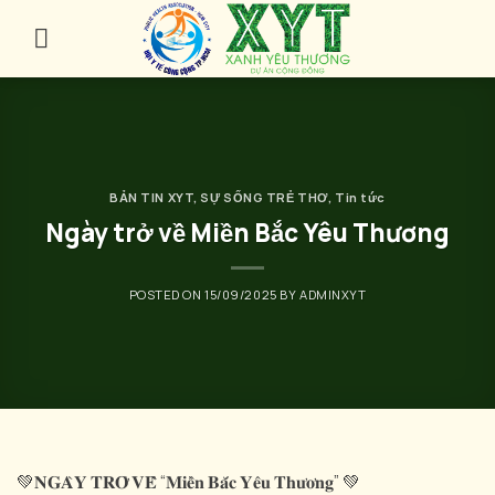
Skip
to
content
BẢN TIN XYT
,
SỰ SỐNG TRẺ THƠ
,
Tin tức
Ngày trở về Miền Bắc Yêu Thương
POSTED ON
15/09/2025
BY
ADMINXYT
💚𝐍𝐆𝐀̀𝐘 𝐓𝐑𝐎̛̉ 𝐕𝐄̂̀ “𝐌𝐢𝐞̂̀𝐧 𝐁𝐚̆́𝐜 𝐘𝐞̂𝐮 𝐓𝐡𝐮̛𝐨̛𝐧𝐠” 💚