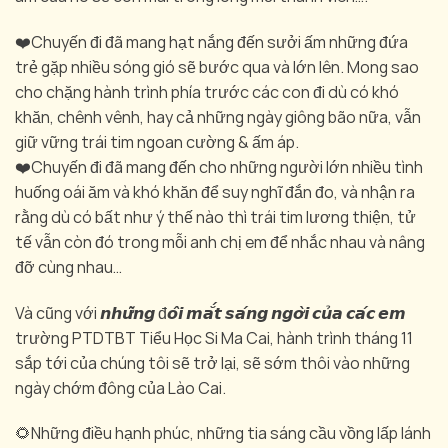
❤️Chuyến đi đã mang hạt nắng đến sưởi ấm những đứa
trẻ gặp nhiều sóng gió sẽ bước qua và lớn lên. Mong sao
cho chặng hành trình phía trước các con đi dù có khó
khăn, chênh vênh, hay cả những ngày giông bão nữa, vẫn
giữ vững trái tim ngoan cường & ấm áp.
❤️Chuyến đi đã mang đến cho những người lớn nhiều tình
huống oái ăm và khó khăn để suy nghĩ đắn đo, và nhận ra
rằng dù có bất như ý thế nào thì trái tim lương thiện, tử
tế vẫn còn đó trong mỗi anh chị em để nhắc nhau và nâng
đỡ cùng nhau…
Và cũng với 𝙣𝙝𝙪̛̃𝙣𝙜 đ𝙤̂𝙞 𝙢𝙖̆́𝙩 𝙨𝙖́𝙣𝙜 𝙣𝙜𝙤̛̀𝙞 𝙘𝙪̉𝙖 𝙘𝙖́𝙘 𝙚𝙢
trường PTDTBT Tiểu Học Si Ma Cai, hành trình tháng 11
sắp tới của chúng tôi sẽ trở lại, sẽ sớm thôi vào những
ngày chớm đông của Lào Cai.
🌻Những điều hạnh phúc, những tia sáng cầu vồng lấp lánh