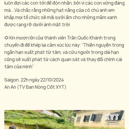
luôn đợi các con tới để đón nhận, bởi vì các con xứng đáng
mà….Và chắc rằng những hạt nắng của cô chú anh em
khắp mọi tổ chức sẽ mãi sưởi ấm cho những mầm xanh
được rạng rỡ dưới ánh mặt trời
🌻Xin mượn lời của thành viên Trần Quốc Khánh trong
chuyến đi để khép lại cảm xúc lúc này: “Thiện nguyện trong
ngắn hạn xuất phát từ tâm, và cứu người trong dài hạn
cũng sẽ xuất phát từ cách quan sát và thay đổi chính cái
tâm của mình”
Saigon, 22h ngày 22/10/2024
An An (TV Ban Nòng Cốt XYT)