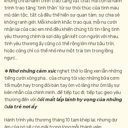
không chỉ là hành trình trao tặng vật chất mà còn là hành
trình trao tặng “tinh thần” từ sự thôi thúc của tình máu
mủ dân tộc, tất cả đều thể hiện sự quan tâm, sự chia sẻ
không ranh giới. Mỗi khoảnh khắc trao quà, mỗi nụ cười
nhận lại của các em nhỏ đều khiến chúng tôi tin rằng tình
yêu thương chính là sợi dây gắn kết con người với nhau,
tình yêu thương ấy cũng có thể rộng lớn như bầu trời,
hoặc cũng chỉ có thể nhỏ như một trái tim trong lồng
ngực…
🍀𝙉𝙝𝙤̛́ 𝙣𝙝𝙪̛̃𝙣𝙜 𝙘𝙖̉𝙢 𝙭𝙪́𝙘 nghẹt thở lo lắng xen lẫn những
tiếng cười xông pha… của chúng tôi vào những bữa cơm
tối muộn hay trong đôi bàn tay ôm vô lăng như ôm lấy sự
kiên nhẫn của chính mình…để tiếp tục đi, tiếp tục gieo yêu
thương đến với đ𝙤̂𝙞 𝙢𝙖̆́𝙩 𝙡𝙖̂́𝙥 𝙡𝙖́𝙣𝙝 𝙝𝙮 𝙫𝙤̣𝙣𝙜 𝙘𝙪̉𝙖 𝙣𝙝𝙪̛̃𝙣𝙜
đ𝙪̛́𝙖 𝙩𝙧𝙚̉ 𝙣𝙤̛𝙞 𝙖̂́𝙮
Hành trình yêu thương tháng 10 tạm khép lại, nhưng dư
âm của nó sẽ còn mãi trong lòng mỗi thành viên….