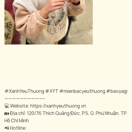
#XanhYeuThuong #XYT #mienbacyeuthuong #baoyagi
——————————–
💻 Website: https://xanhyeuthuong.vn
🏡 Địa chỉ: 120/76 Thích Quảng Đức, P.5, Q. Phú Nhuận, TP.
Hồ Chí Minh
📲 Hotline: