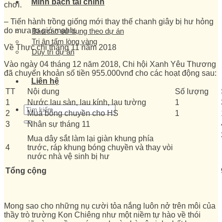
Minh bạch tài chính
chơi.
– Tiến hành trồng giống mới thay thế chanh giây bị hư hỏng
do mưa to gió mạnh.
Báo cáo sử dụng theo dự án
Tri ân tấm lòng vàng
Về Thực chi tháng 11 năm 2018
Duy trì dự án
Vào ngày 04 tháng 12 năm 2018, Chi hội Xanh Yêu Thương
đã chuyển khoản số tiền 955.000vnđ cho các hoạt động sau:
Liên hệ
TT
Nội dung
Số lượng
1
Nước lau sàn, lau kính, lau tường
1
2
Mua bóng chuyền cho HS
1
3
Nhân sự tháng 11
Mua dây sắt làm lại giàn khung phía
4
trước, ráp khung bóng chuyền và thay vòi
nước nhà vệ sinh bị hư
Tổng cộng
Mong sao cho những nụ cười tỏa nắng luôn nở trên môi của
thầy trò trường Kon Chiêng như một niềm tự hào về thói