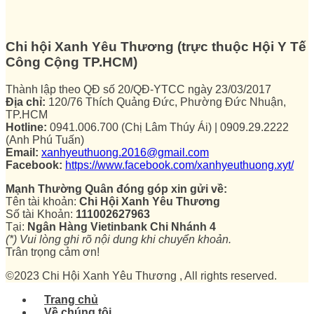
Chi hội Xanh Yêu Thương (trực thuộc Hội Y Tế
Công Cộng TP.HCM)
Thành lập theo QĐ số 20/QĐ-YTCC ngày 23/03/2017
Địa chỉ:
120/76 Thích Quảng Đức, Phường Đức Nhuận,
TP.HCM
Hotline:
0941.006.700 (Chị Lâm Thúy Ái) | 0909.29.2222
(Anh Phú Tuấn)
Email:
xanhyeuthuong.2016@gmail.com
Facebook:
https://www.facebook.com/xanhyeuthuong.xyt/
Mạnh Thường Quân đóng góp xin gửi về:
Tên tài khoản:
Chi Hội Xanh Yêu Thương
Số tài Khoản:
111002627963
Tại:
Ngân Hàng Vietinbank Chi Nhánh 4
(*) Vui lòng ghi rõ nội dung khi chuyển khoản.
Trân trọng cảm ơn!
©2023 Chi Hội Xanh Yêu Thương , All rights reserved.
Trang chủ
Về chúng tôi