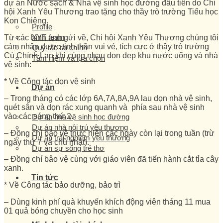
dự án Nước sạch & Nhà vệ sinh học đường đầu tiên do Chi
hội Xanh Yêu Thương trao tặng cho thầy trò trường Tiểu học
Kon Chiêng.
Profile
XYT team
Từ các hình ảnh gửi về, Chi hội Xanh Yêu Thương chúng tôi
cảm nhận được tinh thần vui vẻ, tích cực ở thầy trò trường
Quy tắc tài chính
Cù Chính Lan khi cùng nhau dọn dẹp khu nước uống và nhà
Tâm niệm và lựa chọn
vệ sinh:
* Về Công tác dọn vệ sinh
Dự án
– Trong tháng có các lớp 6A,7A,8A,9A lau dọn nhà vệ sinh,
quét sân và dọn rác xung quanh và phía sau nhà vệ sinh
vào các sáng thứ 2.
Dự án nhà vệ sinh học đường
Dự án nhà nội trú yêu thương
– Đồng chí bảo vệ thực hiện các ngày còn lại trong tuần (trừ
Dự án trải nghiệm yêu thương
ngày thứ 7 và chủ nhật).
Dự án sự sống trẻ thơ
– Đồng chí bảo vệ cùng với giáo viên đã tiến hành cắt tỉa cây
xanh.
Tin tức
* Về Công tác bảo dưỡng, bảo trì
– Dùng kinh phí quà khuyến khích động viên tháng 11 mua
01 quả bóng chuyền cho học sinh