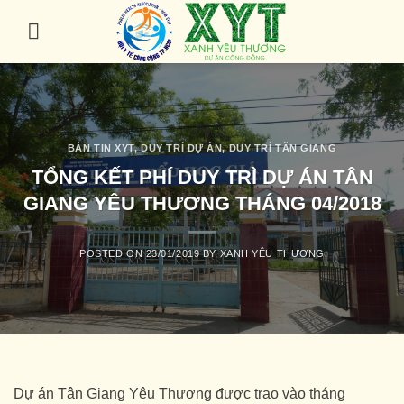
Skip
to
content
BẢN TIN XYT
,
DUY TRÌ DỰ ÁN
,
DUY TRÌ TÂN GIANG
TỔNG KẾT PHÍ DUY TRÌ DỰ ÁN TÂN
GIANG YÊU THƯƠNG THÁNG 04/2018
POSTED ON
23/01/2019
BY
XANH YÊU THƯƠNG
Dự án Tân Giang Yêu Thương được trao vào tháng