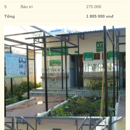
5
Bảo trì
275 000
Tổng
1 805 000 vnđ