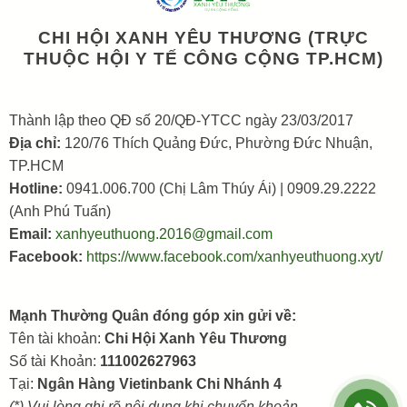
CHI HỘI XANH YÊU THƯƠNG (TRỰC
THUỘC HỘI Y TẾ CÔNG CỘNG TP.HCM)
Thành lập theo QĐ số 20/QĐ-YTCC ngày 23/03/2017
Địa chỉ:
120/76 Thích Quảng Đức, Phường Đức Nhuận,
TP.HCM
Hotline:
0941.006.700 (Chị Lâm Thúy Ái) | 0909.29.2222
(Anh Phú Tuấn)
Email:
xanhyeuthuong.2016@gmail.com
Facebook:
https://www.facebook.com/xanhyeuthuong.xyt/
Mạnh Thường Quân đóng góp xin gửi về:
Tên tài khoản:
Chi Hội Xanh Yêu Thương
Số tài Khoản:
111002627963
Tại:
Ngân Hàng Vietinbank Chi Nhánh 4
(*) Vui lòng ghi rõ nội dung khi chuyển khoản.