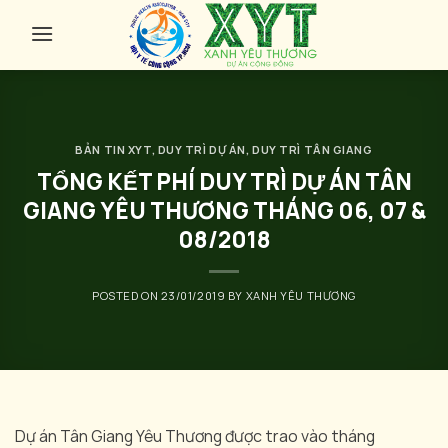
Skip
to
content
BẢN TIN XYT
,
DUY TRÌ DỰ ÁN
,
DUY TRÌ TÂN GIANG
TỔNG KẾT PHÍ DUY TRÌ DỰ ÁN TÂN
GIANG YÊU THƯƠNG THÁNG 06, 07 &
08/2018
POSTED ON
23/01/2019
BY
XANH YÊU THƯƠNG
Dự án Tân Giang Yêu Thương được trao vào tháng