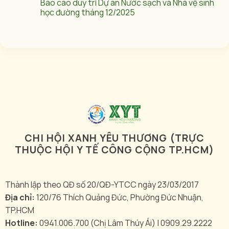
Báo cáo duy trì Dự án Nước sạch và Nhà vệ sinh
học đường tháng 12/2025
CHI HỘI XANH YÊU THƯƠNG (TRỰC
THUỘC HỘI Y TẾ CÔNG CỘNG TP.HCM)
Thành lập theo QĐ số 20/QĐ-YTCC ngày 23/03/2017
Địa chỉ:
120/76 Thích Quảng Đức, Phường Đức Nhuận,
TP.HCM
Hotline:
0941.006.700 (Chị Lâm Thúy Ái) | 0909.29.2222