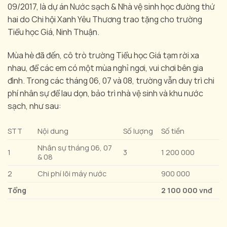
09/2017, là dự án Nước sạch & Nhà vệ sinh học đường thứ
hai do Chi hội Xanh Yêu Thương trao tặng cho trường
Tiểu học Giá, Ninh Thuận.
Mùa hè đã đến, cô trò trường Tiểu học Giá tạm rời xa
nhau, để các em có một mùa nghỉ ngơi, vui chơi bên gia
đình. Trong các tháng 06, 07 và 08, trường vẫn duy trì chi
phí nhân sự để lau dọn, bảo trì nhà vệ sinh và khu nước
sạch, như sau:
STT
Nội dung
Số lượng
Số tiền
Nhân sự tháng 06, 07
1
3
1 200 000
& 08
2
Chi phí lõi máy nước
900 000
Tổng
2 100 000 vnđ