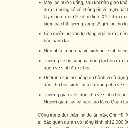
Máy lọc nước uống, sau khi bàn giao khô
được nhưng có vẻ không ổn về mặt chất 
lấy mẫu nước để kiểm định. XYT đưa ra g
kiểm tra chất lượng xong sẽ gửi lại cho t
Bồn nước hư van tự động ngắt nước nên 
bảo hành lại.
Nền phía trong nhà vệ sinh học sinh bị t
Trường sẽ bổ sung xà bông tại bồn rửa tay,
quen vệ sinh được học.
Để tránh các hư hỏng do hành vi sử dụng
dẫn cho học sinh cách sử dụng nhà vệ si
Trường giao việc dọn khu vệ sinh cho anh
Người giám sát và báo cáo là cô Quản L
Cũng trong đợt thăm lại dự án này, Chi Hội 
trì, bảo quản dự án với tổng kinh phí 2.000.0