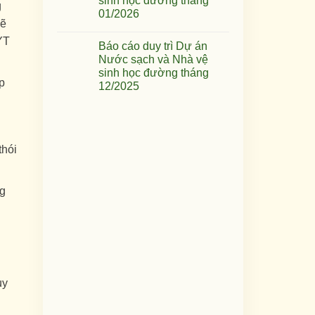
sinh học đường tháng
g
01/2026
sẽ
YT
Báo cáo duy trì Dự án
Nước sạch và Nhà vệ
sinh học đường tháng
p
12/2025
thói
ng
uy