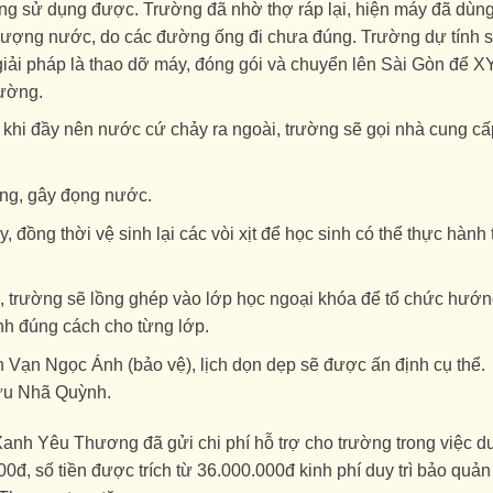
ng sử dụng được. Trường đã nhờ thợ ráp lại, hiện máy đã dùn
lượng nước, do các đường ống đi chưa đúng. Trường dự tính 
iải pháp là thao dỡ máy, đóng gói và chuyển lên Sài Gòn để X
rường.
khi đầy nên nước cứ chảy ra ngoài, trường sẽ gọi nhà cung cấ
rũng, gây đọng nước.
 đồng thời vệ sinh lại các vòi xịt để học sinh có thể thực hành 
, trường sẽ lồng ghép vào lớp học ngoại khóa để tổ chức hướ
nh đúng cách cho từng lớp.
 Vạn Ngọc Ánh (bảo vệ), lịch dọn dẹp sẽ được ấn định cụ thể.
ưu Nhã Quỳnh.
Xanh Yêu Thương đã gửi chi phí hỗ trợ cho trường trong việc d
00đ, số tiền được trích từ 36.000.000đ kinh phí duy trì bảo quản