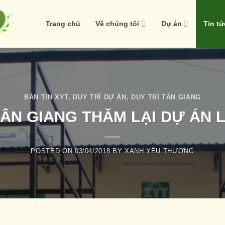
Trang chủ
Về chúng tôi
Dự án
Tin tứ
BẢN TIN XYT
,
DUY TRÌ DỰ ÁN
,
DUY TRÌ TÂN GIANG
TÂN GIANG THĂM LẠI DỰ ÁN L
POSTED ON
03/04/2018
BY
XANH YÊU THƯƠNG