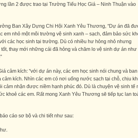
 lần 2 được trao tại Trường Tiểu Học Giá – Ninh Thuận vào
rưởng Ban Xây Dựng Chi Hội Xanh Yêu Thương, “Dự án đã đư
ác em nhỏ một môi trường vệ sinh xanh – sạch, đảm bảo sức k
 với các học sinh tại trường. Dù có nhiều hư hỏng nhỏ nhưng
 tốt, thay mới những cái đã hỏng và chăm lo vệ sinh dự án như
”
á cảm kích: “với dự án này, các em học sinh nói chung và ban
và cảm kích. Nhìn các em có nơi uống nước sạch tại chỗ, chịu k
i cảm nhận được niềm hạnh phúc đó. Dù là chuyện vệ sinh tế 
sức khoẻ các em. Rất mong Xanh Yêu Thương sẽ tiếp tục lan to
áo cáo sơ bộ và chi tiết như sau:
 hư.