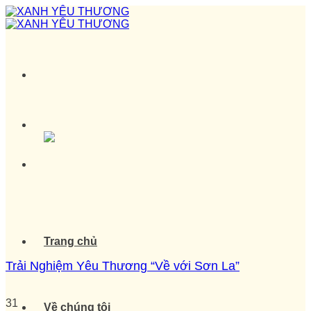
Skip
to
content
Trang chủ
Trải Nghiệm Yêu Thương “Về với Sơn La”
31
Về chúng tôi