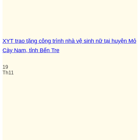
XYT trao tặng công trình nhà vệ sinh nữ tại huyện Mỏ
Cày Nam, tỉnh Bến Tre
19
Th11