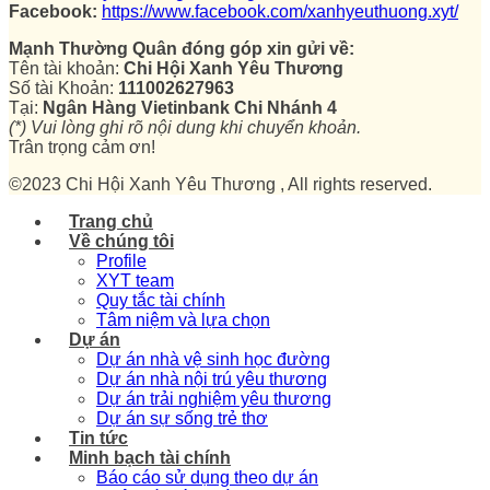
Facebook:
https://www.facebook.com/xanhyeuthuong.xyt/
Mạnh Thường Quân đóng góp xin gửi về:
Tên tài khoản:
Chi Hội Xanh Yêu Thương
Số tài Khoản:
111002627963
Tại:
Ngân Hàng Vietinbank Chi Nhánh 4
(*) Vui lòng ghi rõ nội dung khi chuyển khoản.
Trân trọng cảm ơn!
©2023 Chi Hội Xanh Yêu Thương , All rights reserved.
Trang chủ
Về chúng tôi
Profile
XYT team
Quy tắc tài chính
Tâm niệm và lựa chọn
Dự án
Dự án nhà vệ sinh học đường
Dự án nhà nội trú yêu thương
Dự án trải nghiệm yêu thương
Dự án sự sống trẻ thơ
Tin tức
Minh bạch tài chính
Báo cáo sử dụng theo dự án