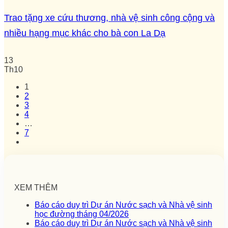
Trao tặng xe cứu thương, nhà vệ sinh công cộng và
nhiều hạng mục khác cho bà con La Dạ
13
Th10
1
2
3
4
…
7
XEM THÊM
Báo cáo duy trì Dự án Nước sạch và Nhà vệ sinh
học đường tháng 04/2026
Báo cáo duy trì Dự án Nước sạch và Nhà vệ sinh