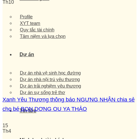
Th10
Profile
XYT team
Quy tắc tài chính
Tâm niệm và lựa chọn
Dự án
Dự án nhà vệ sinh học đường
Dự án nhà nội trú yêu thương
Dự án trải nghiệm yêu thương
Dự án sự sống trẻ thơ
Xanh Yêu Thương thông báo NGƯNG NHẬN chia sẻ
cho bé BON DƠNG OU YA THẢO
Tin tức
15
Th4