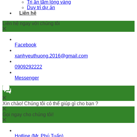
Tri ân tấm lòng vàng
Duy trì dự án
Liên hệ
Liên hệ ngay với chúng tôi
Facebook
xanhyeuthuong.2016@gmail.com
0909292222
Messenger
Xin chào! Chúng tôi có thể giúp gì cho bạn ?
Gọi ngay cho chúng tôi!
Hotline (Mr. Phú Tuấn)