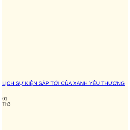
LỊCH SỰ KIỆN SẮP TỚI CỦA XANH YÊU THƯƠNG
01
Th3