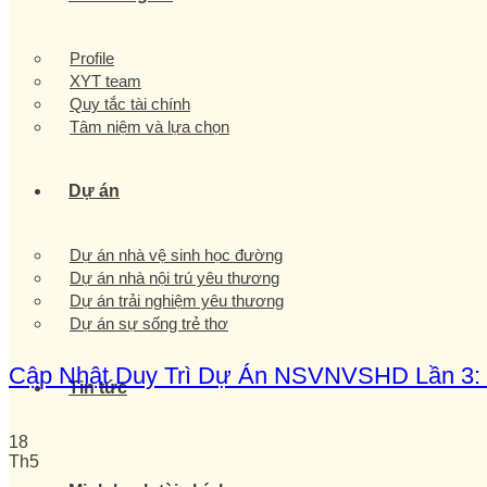
Profile
XYT team
Quy tắc tài chính
Tâm niệm và lựa chọn
Dự án
Dự án nhà vệ sinh học đường
Dự án nhà nội trú yêu thương
Dự án trải nghiệm yêu thương
Dự án sự sống trẻ thơ
Cập Nhật Duy Trì Dự Án NSVNVSHD Lần 3: B
Tin tức
18
Th5