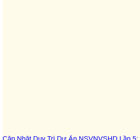
Cập Nhật Duy Trì Dự Án NSVNVSHD Lần 5: L